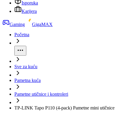
Isporuka
Karijera
Gaming
GigaMAX
Početna
Sve za kuću
Pametna kuća
Pametne utičnice i kontroleri
TP-LINK Tapo P110 (4-pack) Pametne mini utičnice