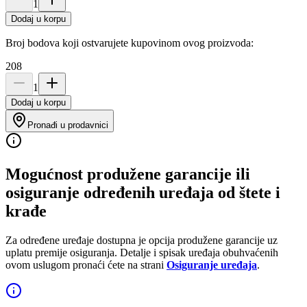
1
Dodaj u korpu
Broj bodova koji ostvarujete kupovinom ovog proizvoda:
208
1
Dodaj u korpu
Pronađi u prodavnici
Mogućnost produžene garancije ili
osiguranje određenih uređaja od štete i
krađe
Za određene uređaje dostupna je opcija produžene garancije uz
uplatu premije osiguranja. Detalje i spisak uređaja obuhvaćenih
ovom uslugom pronaći ćete na strani
Osiguranje uređaja
.