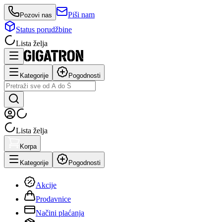
Piši nam
Pozovi nas
Status porudžbine
Lista želja
Kategorije
Pogodnosti
Lista želja
Korpa
Kategorije
Pogodnosti
Akcije
Prodavnice
Načini plaćanja