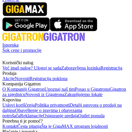
Isporuka
Šok cene i promocije
Korisnički nalog
Već imaš nalog? Uloguj se sada
Zaboravljena lozinka
Registracija
Prodaja
Akcije
Novosti
Registracija poklona
Kompanija Gigatron
O Kompaniji Gigatron
Upoznaj naš tim
Posao u Gigatronu
Gigatron
za zajednicu
Novosti iz Gigatrona
Zakupljujemo lokale
Kupovina
Uslovi korišćenja
Politika privatnosti
Detalji ugovora o prodaji na
daljinu
Obaveštenje o pravima i obavezama
potrošača
Reklamacije
Osiguranje uređaja
Outlet ponuda
Potrebna ti je pomoć?
Kontakt
Česta pitanja
Šta je GigaMAX program lojalnosti
Plaćanje i isporuka