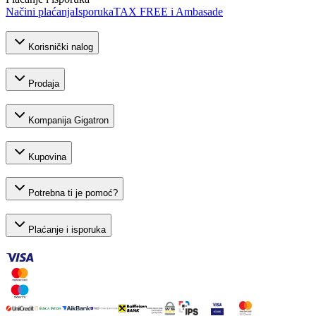
Načini plaćanja
Isporuka
TAX FREE i Ambasade
Korisnički nalog
Prodaja
Kompanija Gigatron
Kupovina
Potrebna ti je pomoć?
Plaćanje i isporuka