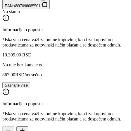
EAN:
4897098685501
Na stanju
Informacije o popustu
*Iskazana cena važi za online kupovinu, kao i za kupovinu u
prodavnicama za gotovinski način plaćanja sa dospećem odmah.
10.399
,
00
RSD
Na rate bez kamate od
867,00
RSD
/mesečno
Saznajte više
Informacije o popustu
*Iskazana cena važi za online kupovinu, kao i za kupovinu u
prodavnicama za gotovinski način plaćanja sa dospećem odmah.