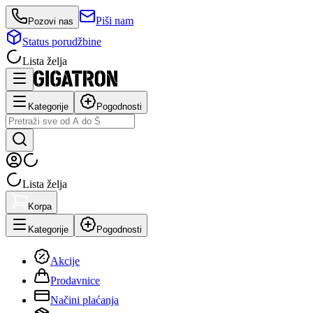
Piši nam
Pozovi nas
Status porudžbine
Lista želja
Kategorije
Pogodnosti
Lista želja
Korpa
Kategorije
Pogodnosti
Akcije
Prodavnice
Načini plaćanja