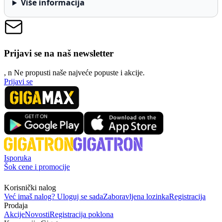
Više informacija
Prijavi se na naš newsletter
, n
N
e propusti naše najveće popuste i akcije.
Prijavi se
Isporuka
Šok cene i promocije
Korisnički nalog
Već imaš nalog? Uloguj se sada
Zaboravljena lozinka
Registracija
Prodaja
Akcije
Novosti
Registracija poklona