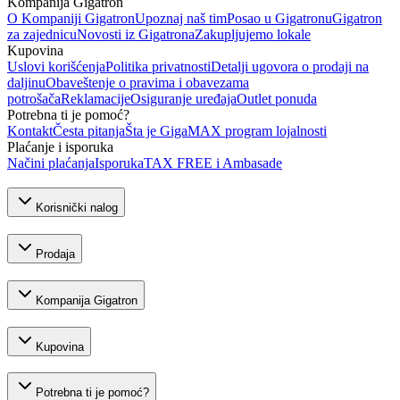
Kompanija Gigatron
O Kompaniji Gigatron
Upoznaj naš tim
Posao u Gigatronu
Gigatron
za zajednicu
Novosti iz Gigatrona
Zakupljujemo lokale
Kupovina
Uslovi korišćenja
Politika privatnosti
Detalji ugovora o prodaji na
daljinu
Obaveštenje o pravima i obavezama
potrošača
Reklamacije
Osiguranje uređaja
Outlet ponuda
Potrebna ti je pomoć?
Kontakt
Česta pitanja
Šta je GigaMAX program lojalnosti
Plaćanje i isporuka
Načini plaćanja
Isporuka
TAX FREE i Ambasade
Korisnički nalog
Prodaja
Kompanija Gigatron
Kupovina
Potrebna ti je pomoć?