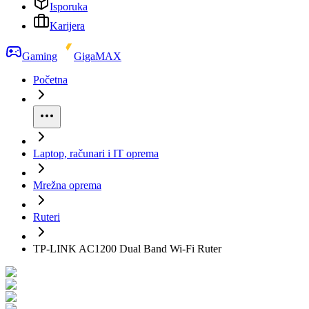
Isporuka
Karijera
Gaming
GigaMAX
Početna
Laptop, računari i IT oprema
Mrežna oprema
Ruteri
TP-LINK AC1200 Dual Band Wi-Fi Ruter