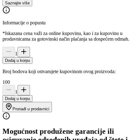
Saznajte više
Informacije o popustu
*Iskazana cena važi za online kupovinu, kao i za kupovinu u
prodavnicama za gotovinski način plaćanja sa dospećem odmah.
1
Dodaj u korpu
Broj bodova koji ostvarujete kupovinom ovog proizvoda:
100
1
Dodaj u korpu
Pronađi u prodavnici
Mogućnost produžene garancije ili
osiguranje određenih uređaja od štete i