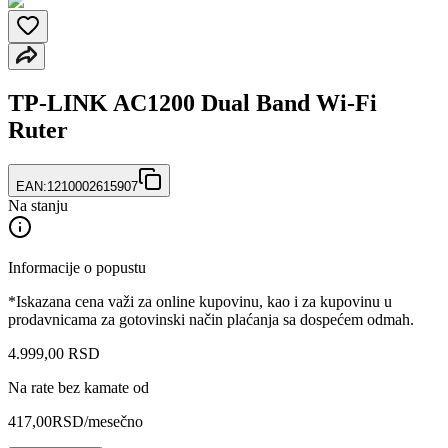
TP-LINK AC1200 Dual Band Wi-Fi
Ruter
EAN:
1210002615907
Na stanju
Informacije o popustu
*Iskazana cena važi za online kupovinu, kao i za kupovinu u
prodavnicama za gotovinski način plaćanja sa dospećem odmah.
4.999
,
00
RSD
Na rate bez kamate od
417,00
RSD
/mesečno