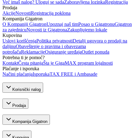
Već imaš nalog? Uloguj se sada
Zaboravljena lozinka
Registracija
Prodaja
Akcije
Novosti
Registracija poklona
Kompanija Gigatron
O Kompaniji Gigatron
Upoznaj naš tim
Posao u Gigatronu
Gigatron
za zajednicu
Novosti iz Gigatrona
Zakupljujemo lokale
Kupovina
Uslovi korišćenja
Politika privatnosti
Detalji ugovora o prodaji na
daljinu
Obaveštenje o pravima i obavezama
potrošača
Reklamacije
Osiguranje uređaja
Outlet ponuda
Potrebna ti je pomoć?
Kontakt
Česta pitanja
Šta je GigaMAX program lojalnosti
Plaćanje i isporuka
Načini plaćanja
Isporuka
TAX FREE i Ambasade
Korisnički nalog
Prodaja
Kompanija Gigatron
Kupovina