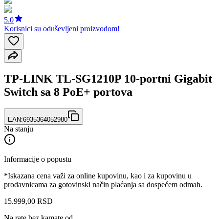
5.0
Korisnici su oduševljeni proizvodom!
TP-LINK TL-SG1210P 10-portni Gigabit
Switch sa 8 PoE+ portova
EAN:
6935364052980
Na stanju
Informacije o popustu
*Iskazana cena važi za online kupovinu, kao i za kupovinu u
prodavnicama za gotovinski način plaćanja sa dospećem odmah.
15.999
,
00
RSD
Na rate bez kamate od