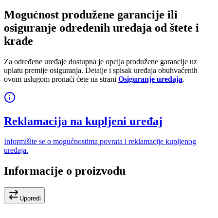
Mogućnost produžene garancije ili
osiguranje određenih uređaja od štete i
krađe
Za određene uređaje dostupna je opcija produžene garancije uz
uplatu premije osiguranja. Detalje i spisak uređaja obuhvaćenih
ovom uslugom pronaći ćete na strani
Osiguranje uređaja
.
Reklamacija na kupljeni uređaj
Informišite se o mogućnostima povrata i reklamacije kupljenog
uređaja.
Informacije o proizvodu
Uporedi