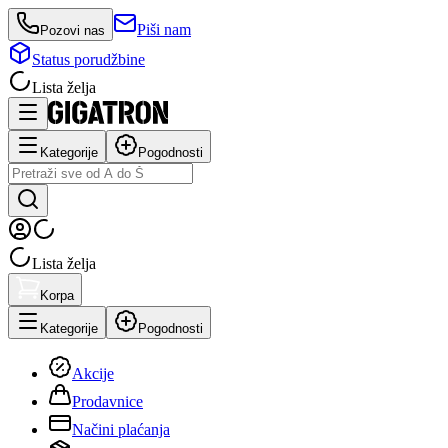
Piši nam
Pozovi nas
Status porudžbine
Lista želja
Kategorije
Pogodnosti
Lista želja
Korpa
Kategorije
Pogodnosti
Akcije
Prodavnice
Načini plaćanja