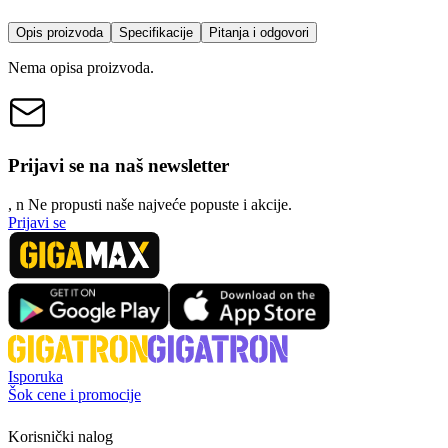
Opis proizvoda
Specifikacije
Pitanja i odgovori
Nema opisa proizvoda.
Prijavi se na naš newsletter
, n
N
e propusti naše najveće popuste i akcije.
Prijavi se
Isporuka
Šok cene i promocije
Korisnički nalog