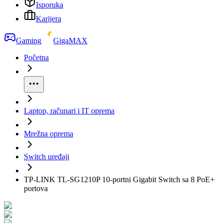
Isporuka
Karijera
Gaming
GigaMAX
Početna
Laptop, računari i IT oprema
Mrežna oprema
Switch uređaji
TP-LINK TL-SG1210P 10-portni Gigabit Switch sa 8 PoE+
portova