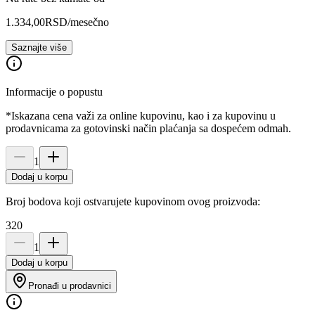
1.334,00
RSD
/mesečno
Saznajte više
Informacije o popustu
*Iskazana cena važi za online kupovinu, kao i za kupovinu u
prodavnicama za gotovinski način plaćanja sa dospećem odmah.
1
Dodaj u korpu
Broj bodova koji ostvarujete kupovinom ovog proizvoda:
320
1
Dodaj u korpu
Pronađi u prodavnici