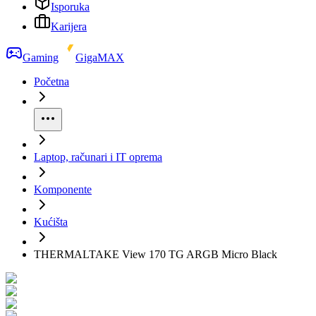
Isporuka
Karijera
Gaming
GigaMAX
Početna
Laptop, računari i IT oprema
Komponente
Kućišta
THERMALTAKE View 170 TG ARGB Micro Black