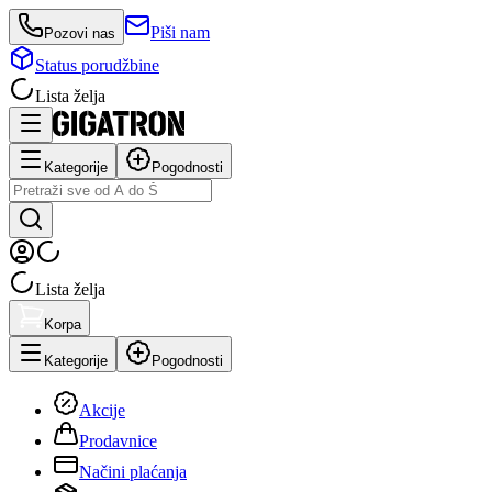
Piši nam
Pozovi nas
Status porudžbine
Lista želja
Kategorije
Pogodnosti
Lista želja
Korpa
Kategorije
Pogodnosti
Akcije
Prodavnice
Načini plaćanja