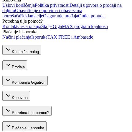
Uslovi korišćenja
Politika privatnosti
Detalji ugovora o prodaji na
daljinu
Obaveštenje o pravima i obavezama
potrošača
Reklamacije
Osiguranje uređaja
Outlet ponuda
Potrebna ti je pomoć?
Kontakt
Česta pitanja
Šta je GigaMAX program lojalnosti
Plaćanje i isporuka
Načini plaćanja
Isporuka
TAX FREE i Ambasade
Korisnički nalog
Prodaja
Kompanija Gigatron
Kupovina
Potrebna ti je pomoć?
Plaćanje i isporuka