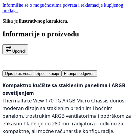
Informišite se o mogućnostima povrata i reklamacije kupljenog
uređaja.
Slika je ilustrativnog karaktera.
Informacije o proizvodu
Uporedi
Opis proizvoda
Specifikacije
Pitanja i odgovori
Kompaktno kućište sa staklenim panelima i ARGB
osvetljenjem
Thermaltake View 170 TG ARGB Micro Chassis donosi
moderan dizajn sa staklenim prednjim i bočnim
panelom, trostrukim ARGB ventilatorima i podrškom za
efikasno hlađenje do 280 mm radijatora – odlično za
kompaktne, ali moćne računarske konfiguracije.