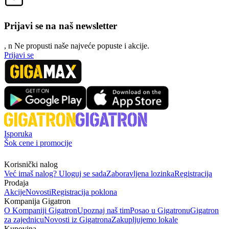
Prijavi se na naš newsletter
, n
N
e propusti naše najveće popuste i akcije.
Prijavi se
Isporuka
Šok cene i promocije
Korisnički nalog
Već imaš nalog? Uloguj se sada
Zaboravljena lozinka
Registracija
Prodaja
Akcije
Novosti
Registracija poklona
Kompanija Gigatron
O Kompaniji Gigatron
Upoznaj naš tim
Posao u Gigatronu
Gigatron
za zajednicu
Novosti iz Gigatrona
Zakupljujemo lokale
Kupovina