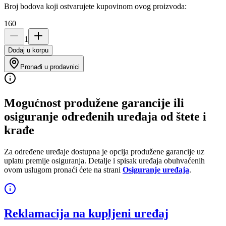
Broj bodova koji ostvarujete kupovinom ovog proizvoda:
160
1
Dodaj u korpu
Pronađi u prodavnici
Mogućnost produžene garancije ili
osiguranje određenih uređaja od štete i
krađe
Za određene uređaje dostupna je opcija produžene garancije uz
uplatu premije osiguranja. Detalje i spisak uređaja obuhvaćenih
ovom uslugom pronaći ćete na strani
Osiguranje uređaja
.
Reklamacija na kupljeni uređaj