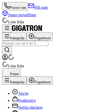
Piši nam
Pozovi nas
Status porudžbine
Lista želja
Kategorije
Pogodnosti
Lista želja
Korpa
Kategorije
Pogodnosti
Akcije
Prodavnice
Načini plaćanja