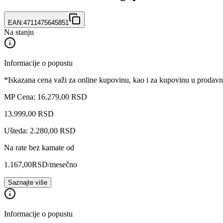
EAN:
4711475645851
Na stanju
Informacije o popustu
*Iskazana cena važi za online kupovinu, kao i za kupovinu u prodav
MP Cena: 16.279,00 RSD
13.999
,
00
RSD
Ušteda: 2.280,00 RSD
Na rate bez kamate od
1.167,00
RSD
/mesečno
Saznajte više
Informacije o popustu