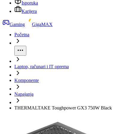
Isporuka
Karijera
Gaming
GigaMAX
Početna
Laptop, računari i IT oprema
Komponente
Napajanja
THERMALTAKE Toughpower GX3 750W Black