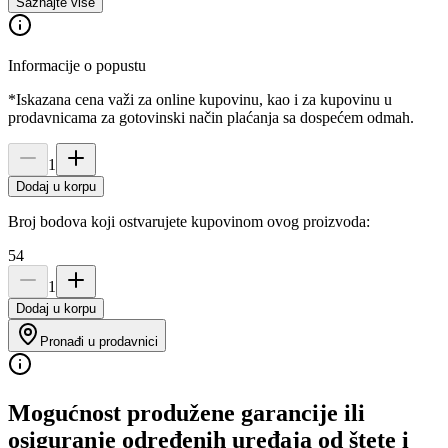
Saznajte više
Informacije o popustu
*Iskazana cena važi za online kupovinu, kao i za kupovinu u
prodavnicama za gotovinski način plaćanja sa dospećem odmah.
1
Dodaj u korpu
Broj bodova koji ostvarujete kupovinom ovog proizvoda:
54
1
Dodaj u korpu
Pronađi u prodavnici
Mogućnost produžene garancije ili
osiguranje određenih uređaja od štete i