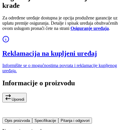
krađe
Za određene uređaje dostupna je opcija produžene garancije uz
uplatu premije osiguranja. Detalje i spisak uređaja obuhvaćenih
ovom uslugom pronaći ćete na strani
Osiguranje uređaja
.
Reklamacija na kupljeni uređaj
Informišite se o mogućnostima povrata i reklamacije kupljenog
uređaja.
Informacije o proizvodu
Uporedi
Opis proizvoda
Specifikacije
Pitanja i odgovori