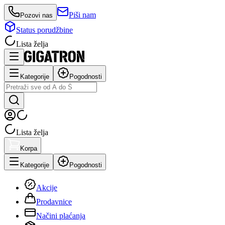
Piši nam
Pozovi nas
Status porudžbine
Lista želja
Kategorije
Pogodnosti
Lista želja
Korpa
Kategorije
Pogodnosti
Akcije
Prodavnice
Načini plaćanja