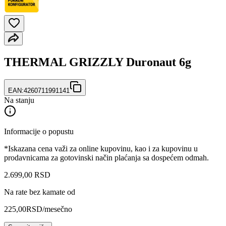
THERMAL GRIZZLY Duronaut 6g
EAN:
4260711991141
Na stanju
Informacije o popustu
*Iskazana cena važi za online kupovinu, kao i za kupovinu u
prodavnicama za gotovinski način plaćanja sa dospećem odmah.
2.699
,
00
RSD
Na rate bez kamate od
225,00
RSD
/mesečno