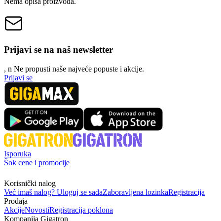
Nema opisa proizvoda.
Prijavi se na naš newsletter
, n
N
e propusti naše najveće popuste i akcije.
Prijavi se
Isporuka
Šok cene i promocije
Korisnički nalog
Već imaš nalog? Uloguj se sada
Zaboravljena lozinka
Registracija
Prodaja
Akcije
Novosti
Registracija poklona
Kompanija Gigatron