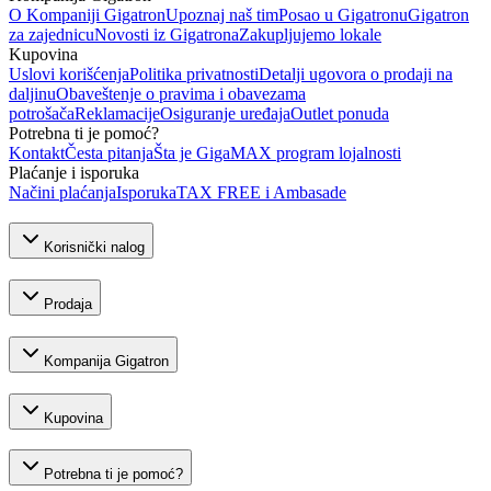
O Kompaniji Gigatron
Upoznaj naš tim
Posao u Gigatronu
Gigatron
za zajednicu
Novosti iz Gigatrona
Zakupljujemo lokale
Kupovina
Uslovi korišćenja
Politika privatnosti
Detalji ugovora o prodaji na
daljinu
Obaveštenje o pravima i obavezama
potrošača
Reklamacije
Osiguranje uređaja
Outlet ponuda
Potrebna ti je pomoć?
Kontakt
Česta pitanja
Šta je GigaMAX program lojalnosti
Plaćanje i isporuka
Načini plaćanja
Isporuka
TAX FREE i Ambasade
Korisnički nalog
Prodaja
Kompanija Gigatron
Kupovina
Potrebna ti je pomoć?