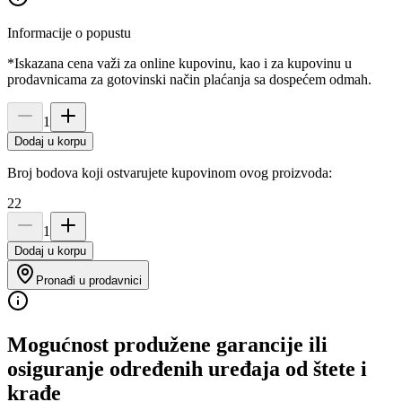
Informacije o popustu
*Iskazana cena važi za online kupovinu, kao i za kupovinu u
prodavnicama za gotovinski način plaćanja sa dospećem odmah.
1
Dodaj u korpu
Broj bodova koji ostvarujete kupovinom ovog proizvoda:
22
1
Dodaj u korpu
Pronađi u prodavnici
Mogućnost produžene garancije ili
osiguranje određenih uređaja od štete i
krađe