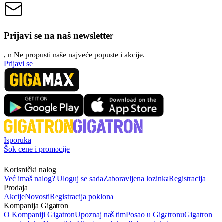
Prijavi se na naš newsletter
, n
N
e propusti naše najveće popuste i akcije.
Prijavi se
Isporuka
Šok cene i promocije
Korisnički nalog
Već imaš nalog? Uloguj se sada
Zaboravljena lozinka
Registracija
Prodaja
Akcije
Novosti
Registracija poklona
Kompanija Gigatron
O Kompaniji Gigatron
Upoznaj naš tim
Posao u Gigatronu
Gigatron