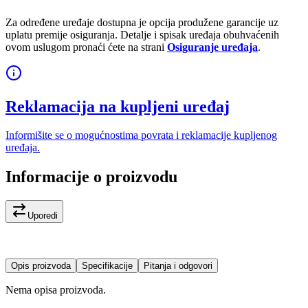
Za određene uređaje dostupna je opcija produžene garancije uz
uplatu premije osiguranja. Detalje i spisak uređaja obuhvaćenih
ovom uslugom pronaći ćete na strani
Osiguranje uređaja
.
Reklamacija na kupljeni uređaj
Informišite se o mogućnostima povrata i reklamacije kupljenog
uređaja.
Informacije o proizvodu
Uporedi
Opis proizvoda
Specifikacije
Pitanja i odgovori
Nema opisa proizvoda.