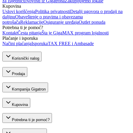
za zajednicu
Novosti iz Gigatrona
Zakupljujemo lokale
Kupovina
Uslovi korišćenja
Politika privatnosti
Detalji ugovora o prodaji na
daljinu
Obaveštenje o pravima i obavezama
potrošača
Reklamacije
Osiguranje uređaja
Outlet ponuda
Potrebna ti je pomoć?
Kontakt
Česta pitanja
Šta je GigaMAX program lojalnosti
Plaćanje i isporuka
Načini plaćanja
Isporuka
TAX FREE i Ambasade
Korisnički nalog
Prodaja
Kompanija Gigatron
Kupovina
Potrebna ti je pomoć?