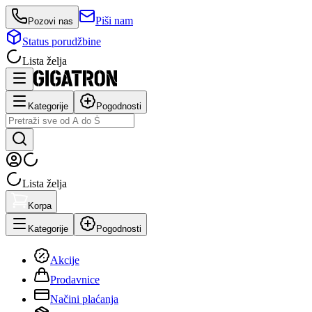
Piši nam
Pozovi nas
Status porudžbine
Lista želja
Kategorije
Pogodnosti
Lista želja
Korpa
Kategorije
Pogodnosti
Akcije
Prodavnice
Načini plaćanja