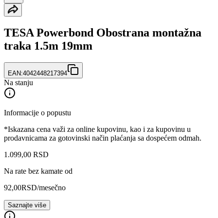
TESA Powerbond Obostrana montažna
traka 1.5m 19mm
EAN:
4042448217394
Na stanju
Informacije o popustu
*Iskazana cena važi za online kupovinu, kao i za kupovinu u
prodavnicama za gotovinski način plaćanja sa dospećem odmah.
1.099
,
00
RSD
Na rate bez kamate od
92,00
RSD
/mesečno
Saznajte više