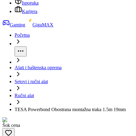
Isporuka
Karijera
Gaming
GigaMAX
Početna
Alati i baštenska oprema
Setovi i ručni alat
Ručni alat
TESA Powerbond Obostrana montažna traka 1.5m 19mm
Šok cena