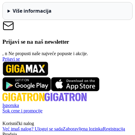
Više informacija
Prijavi se na naš newsletter
, n
N
e propusti naše najveće popuste i akcije.
Prijavi se
Isporuka
Šok cene i promocije
Korisnički nalog
Već imaš nalog? Uloguj se sada
Zaboravljena lozinka
Registracija
Prodaja