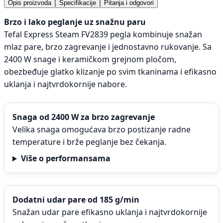
Opis proizvoda
Specifikacije
Pitanja i odgovori
Brzo i lako peglanje uz snažnu paru
Tefal Express Steam FV2839 pegla kombinuje snažan
mlaz pare, brzo zagrevanje i jednostavno rukovanje. Sa
2400 W snage i keramičkom grejnom pločom,
obezbeđuje glatko klizanje po svim tkaninama i efikasno
uklanja i najtvrdokornije nabore.
Snaga od 2400 W za brzo zagrevanje
Velika snaga omogućava brzo postizanje radne
temperature i brže peglanje bez čekanja.
Više o performansama
Dodatni udar pare od 185 g/min
Snažan udar pare efikasno uklanja i najtvrdokornije