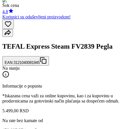
Šok cena
4.8
Korisnici su oduševljeni proizvodom!
TEFAL Express Steam FV2839 Pegla
EAN:
3121040081945
Na stanju
Informacije o popustu
*Iskazana cena važi za online kupovinu, kao i za kupovinu u
prodavnicama za gotovinski način plaćanja sa dospećem odmah.
5.499
,
00
RSD
Na rate bez kamate od