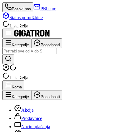
Piši nam
Pozovi nas
Status porudžbine
Lista želja
Kategorije
Pogodnosti
Lista želja
Korpa
Kategorije
Pogodnosti
Akcije
Prodavnice
Načini plaćanja