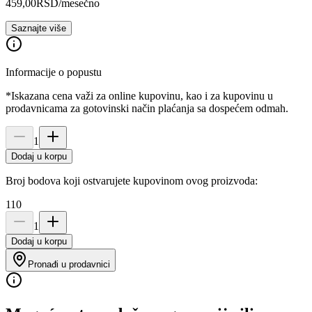
459,00
RSD
/mesečno
Saznajte više
Informacije o popustu
*Iskazana cena važi za online kupovinu, kao i za kupovinu u
prodavnicama za gotovinski način plaćanja sa dospećem odmah.
1
Dodaj u korpu
Broj bodova koji ostvarujete kupovinom ovog proizvoda:
110
1
Dodaj u korpu
Pronađi u prodavnici