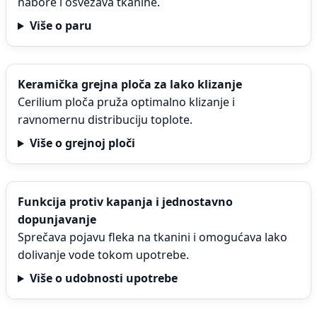
nabore i osvežava tkanine.
Više o paru
Keramička grejna ploča za lako klizanje
Cerilium ploča pruža optimalno klizanje i
ravnomernu distribuciju toplote.
Više o grejnoj ploči
Funkcija protiv kapanja i jednostavno
dopunjavanje
Sprečava pojavu fleka na tkanini i omogućava lako
dolivanje vode tokom upotrebe.
Više o udobnosti upotrebe