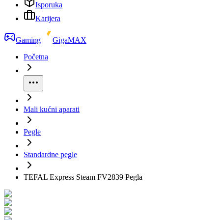
Isporuka
Karijera
Gaming
GigaMAX
Početna
Mali kućni aparati
Pegle
Standardne pegle
TEFAL Express Steam FV2839 Pegla