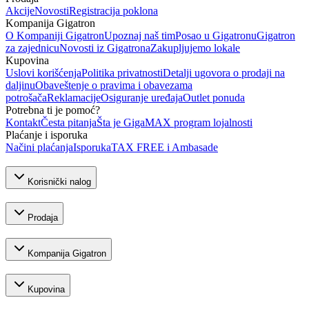
Akcije
Novosti
Registracija poklona
Kompanija Gigatron
O Kompaniji Gigatron
Upoznaj naš tim
Posao u Gigatronu
Gigatron
za zajednicu
Novosti iz Gigatrona
Zakupljujemo lokale
Kupovina
Uslovi korišćenja
Politika privatnosti
Detalji ugovora o prodaji na
daljinu
Obaveštenje o pravima i obavezama
potrošača
Reklamacije
Osiguranje uređaja
Outlet ponuda
Potrebna ti je pomoć?
Kontakt
Česta pitanja
Šta je GigaMAX program lojalnosti
Plaćanje i isporuka
Načini plaćanja
Isporuka
TAX FREE i Ambasade
Korisnički nalog
Prodaja
Kompanija Gigatron
Kupovina