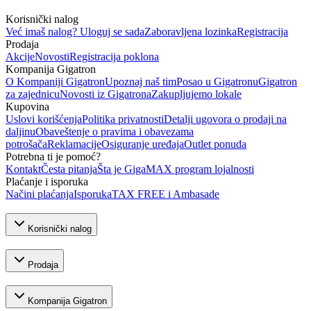
Korisnički nalog
Već imaš nalog? Uloguj se sada
Zaboravljena lozinka
Registracija
Prodaja
Akcije
Novosti
Registracija poklona
Kompanija Gigatron
O Kompaniji Gigatron
Upoznaj naš tim
Posao u Gigatronu
Gigatron
za zajednicu
Novosti iz Gigatrona
Zakupljujemo lokale
Kupovina
Uslovi korišćenja
Politika privatnosti
Detalji ugovora o prodaji na
daljinu
Obaveštenje o pravima i obavezama
potrošača
Reklamacije
Osiguranje uređaja
Outlet ponuda
Potrebna ti je pomoć?
Kontakt
Česta pitanja
Šta je GigaMAX program lojalnosti
Plaćanje i isporuka
Načini plaćanja
Isporuka
TAX FREE i Ambasade
Korisnički nalog
Prodaja
Kompanija Gigatron