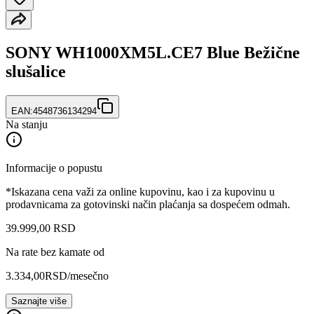
SONY WH1000XM5L.CE7 Blue Bežične
slušalice
EAN:
4548736134294
Na stanju
Informacije o popustu
*Iskazana cena važi za online kupovinu, kao i za kupovinu u
prodavnicama za gotovinski način plaćanja sa dospećem odmah.
39.999
,
00
RSD
Na rate bez kamate od
3.334,00
RSD
/mesečno
Saznajte više