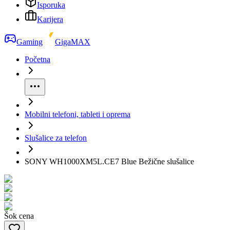
Isporuka
Karijera
Gaming
GigaMAX
Početna
Mobilni telefoni, tableti i oprema
Slušalice za telefon
SONY WH1000XM5L.CE7 Blue Bežične slušalice
Šok cena