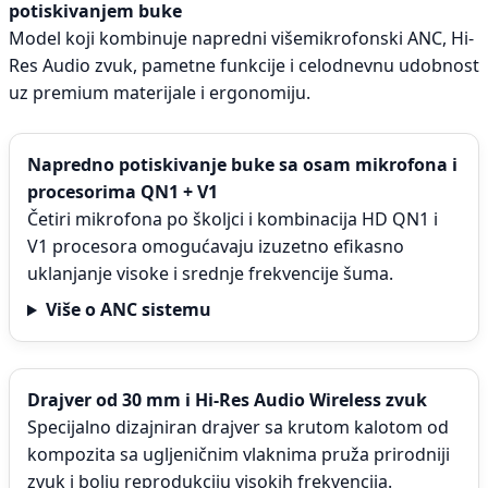
potiskivanjem buke
Model koji kombinuje napredni višemikrofonski ANC, Hi-
Res Audio zvuk, pametne funkcije i celodnevnu udobnost
uz premium materijale i ergonomiju.
Napredno potiskivanje buke sa osam mikrofona i
procesorima QN1 + V1
Četiri mikrofona po školjci i kombinacija HD QN1 i
V1 procesora omogućavaju izuzetno efikasno
uklanjanje visoke i srednje frekvencije šuma.
Više o ANC sistemu
Drajver od 30 mm i Hi-Res Audio Wireless zvuk
Specijalno dizajniran drajver sa krutom kalotom od
kompozita sa ugljeničnim vlaknima pruža prirodniji
zvuk i bolju reprodukciju visokih frekvencija.