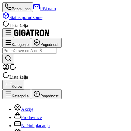
Piši nam
Pozovi nas
Status porudžbine
Lista želja
Kategorije
Pogodnosti
Lista želja
Korpa
Kategorije
Pogodnosti
Akcije
Prodavnice
Načini plaćanja