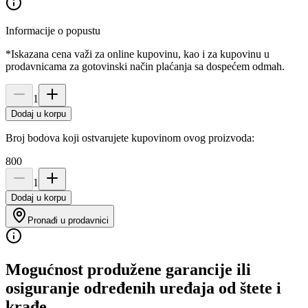
Informacije o popustu
*Iskazana cena važi za online kupovinu, kao i za kupovinu u
prodavnicama za gotovinski način plaćanja sa dospećem odmah.
1
Dodaj u korpu
Broj bodova koji ostvarujete kupovinom ovog proizvoda:
800
1
Dodaj u korpu
Pronađi u prodavnici
Mogućnost produžene garancije ili
osiguranje određenih uređaja od štete i
krađe