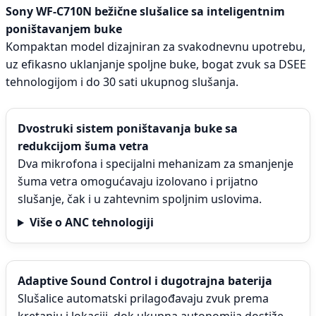
Sony WF-C710N bežične slušalice sa inteligentnim
poništavanjem buke
Kompaktan model dizajniran za svakodnevnu upotrebu,
uz efikasno uklanjanje spoljne buke, bogat zvuk sa DSEE
tehnologijom i do 30 sati ukupnog slušanja.
Dvostruki sistem poništavanja buke sa
redukcijom šuma vetra
Dva mikrofona i specijalni mehanizam za smanjenje
šuma vetra omogućavaju izolovano i prijatno
slušanje, čak i u zahtevnim spoljnim uslovima.
Više o ANC tehnologiji
Adaptive Sound Control i dugotrajna baterija
Slušalice automatski prilagođavaju zvuk prema