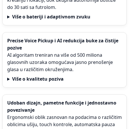
kretanju i lokaciji, dok ukupna autonomija dostiže
do 30 sati sa futrolom.
Više o bateriji i adaptivnom zvuku
Precise Voice Pickup i AI redukcija buke za čistije
pozive
AI algoritam treniran na više od 500 miliona
glasovnih uzoraka omogućava jasno prenošenje
glasa u različitim okruženjima.
Više o kvalitetu poziva
Udoban dizajn, pametne funkcije i jednostavno
povezivanje
Ergonomski oblik zasnovan na podacima o različitim
oblicima ušiju, touch kontrole, automatska pauza