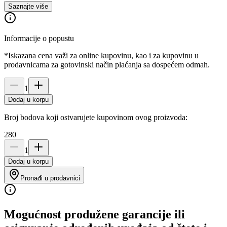
Saznajte više
Informacije o popustu
*Iskazana cena važi za online kupovinu, kao i za kupovinu u
prodavnicama za gotovinski način plaćanja sa dospećem odmah.
1
Dodaj u korpu
Broj bodova koji ostvarujete kupovinom ovog proizvoda:
280
1
Dodaj u korpu
Pronađi u prodavnici
Mogućnost produžene garancije ili