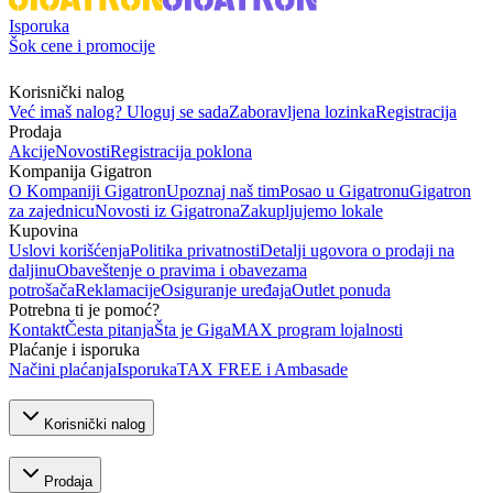
Isporuka
Šok cene i promocije
Korisnički nalog
Već imaš nalog? Uloguj se sada
Zaboravljena lozinka
Registracija
Prodaja
Akcije
Novosti
Registracija poklona
Kompanija Gigatron
O Kompaniji Gigatron
Upoznaj naš tim
Posao u Gigatronu
Gigatron
za zajednicu
Novosti iz Gigatrona
Zakupljujemo lokale
Kupovina
Uslovi korišćenja
Politika privatnosti
Detalji ugovora o prodaji na
daljinu
Obaveštenje o pravima i obavezama
potrošača
Reklamacije
Osiguranje uređaja
Outlet ponuda
Potrebna ti je pomoć?
Kontakt
Česta pitanja
Šta je GigaMAX program lojalnosti
Plaćanje i isporuka
Načini plaćanja
Isporuka
TAX FREE i Ambasade
Korisnički nalog
Prodaja