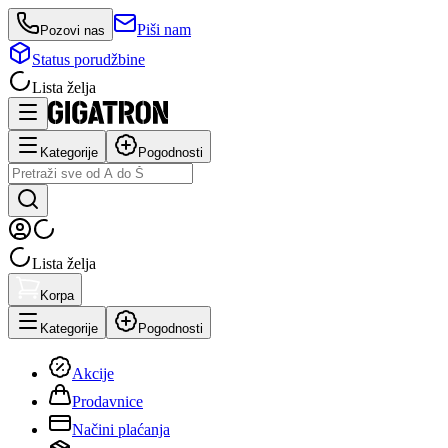
Piši nam
Pozovi nas
Status porudžbine
Lista želja
Kategorije
Pogodnosti
Lista želja
Korpa
Kategorije
Pogodnosti
Akcije
Prodavnice
Načini plaćanja