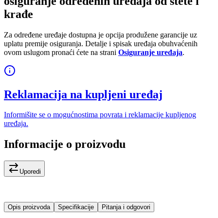
osiguranje određenih uređaja od štete i
krađe
Za određene uređaje dostupna je opcija produžene garancije uz
uplatu premije osiguranja. Detalje i spisak uređaja obuhvaćenih
ovom uslugom pronaći ćete na strani
Osiguranje uređaja
.
Reklamacija na kupljeni uređaj
Informišite se o mogućnostima povrata i reklamacije kupljenog
uređaja.
Informacije o proizvodu
Uporedi
Opis proizvoda
Specifikacije
Pitanja i odgovori