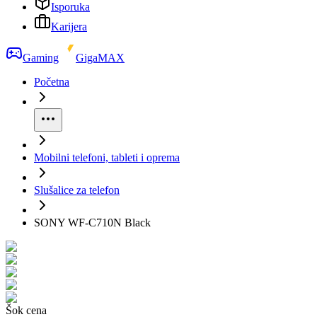
Isporuka
Karijera
Gaming
GigaMAX
Početna
Mobilni telefoni, tableti i oprema
Slušalice za telefon
SONY WF-C710N Black
Šok cena