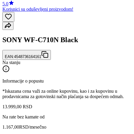
5.0
Korisnici su oduševljeni proizvodom!
SONY WF-C710N Black
EAN:
4548736164161
Na stanju
Informacije o popustu
*Iskazana cena važi za online kupovinu, kao i za kupovinu u
prodavnicama za gotovinski način plaćanja sa dospećem odmah.
13.999
,
00
RSD
Na rate bez kamate od
1.167,00
RSD
/mesečno