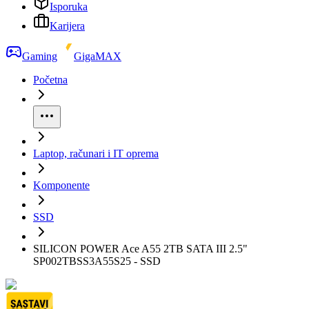
Isporuka
Karijera
Gaming
GigaMAX
Početna
Laptop, računari i IT oprema
Komponente
SSD
SILICON POWER Ace A55 2TB SATA III 2.5"
SP002TBSS3A55S25 - SSD