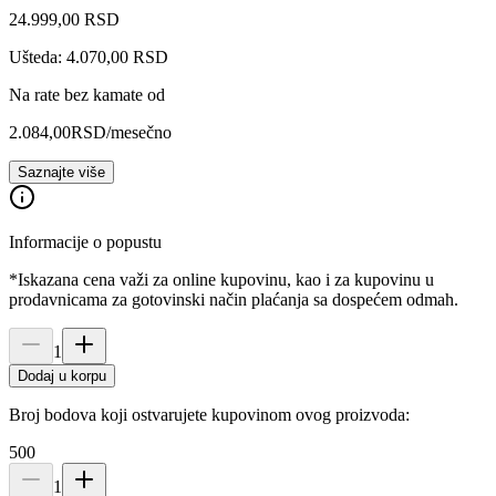
24.999
,
00
RSD
Ušteda: 4.070,00 RSD
Na rate bez kamate od
2.084,00
RSD
/mesečno
Saznajte više
Informacije o popustu
*Iskazana cena važi za online kupovinu, kao i za kupovinu u
prodavnicama za gotovinski način plaćanja sa dospećem odmah.
1
Dodaj u korpu
Broj bodova koji ostvarujete kupovinom ovog proizvoda:
500
1