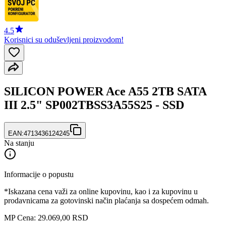
4.5
Korisnici su oduševljeni proizvodom!
SILICON POWER Ace A55 2TB SATA
III 2.5" SP002TBSS3A55S25 - SSD
EAN:
4713436124245
Na stanju
Informacije o popustu
*Iskazana cena važi za online kupovinu, kao i za kupovinu u
prodavnicama za gotovinski način plaćanja sa dospećem odmah.
MP Cena: 29.069,00 RSD