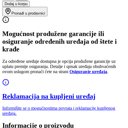
Dodaj u korpu
Pronađi u prodavnici
Mogućnost produžene garancije ili
osiguranje određenih uređaja od štete i
krađe
Za određene uređaje dostupna je opcija produžene garancije uz
uplatu premije osiguranja. Detalje i spisak uređaja obuhvaćenih
ovom uslugom pronaći ćete na strani
Osiguranje uređaja
.
Reklamacija na kupljeni uređaj
Informišite se o mogućnostima povrata i reklamacije kupljenog
uređaja.
Informacije o proizvodu