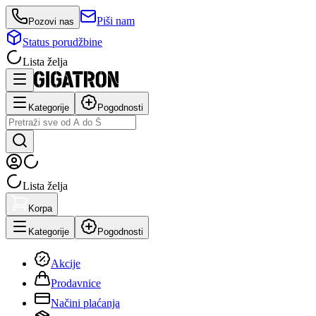
Piši nam
Pozovi nas
Status porudžbine
Lista želja
Kategorije
Pogodnosti
Lista želja
Korpa
Kategorije
Pogodnosti
Akcije
Prodavnice
Načini plaćanja