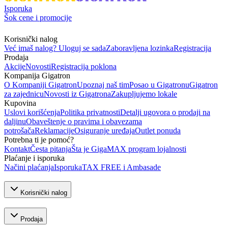
Isporuka
Šok cene i promocije
Korisnički nalog
Već imaš nalog? Uloguj se sada
Zaboravljena lozinka
Registracija
Prodaja
Akcije
Novosti
Registracija poklona
Kompanija Gigatron
O Kompaniji Gigatron
Upoznaj naš tim
Posao u Gigatronu
Gigatron
za zajednicu
Novosti iz Gigatrona
Zakupljujemo lokale
Kupovina
Uslovi korišćenja
Politika privatnosti
Detalji ugovora o prodaji na
daljinu
Obaveštenje o pravima i obavezama
potrošača
Reklamacije
Osiguranje uređaja
Outlet ponuda
Potrebna ti je pomoć?
Kontakt
Česta pitanja
Šta je GigaMAX program lojalnosti
Plaćanje i isporuka
Načini plaćanja
Isporuka
TAX FREE i Ambasade
Korisnički nalog
Prodaja