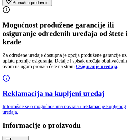
Pronađi u prodavnici
Mogućnost produžene garancije ili
osiguranje određenih uređaja od štete i
krađe
Za određene uređaje dostupna je opcija produžene garancije uz
uplatu premije osiguranja. Detalje i spisak uređaja obuhvaćenih
ovom uslugom pronaći ćete na strani
Osiguranje uređaja
.
Reklamacija na kupljeni uređaj
Informišite se o mogućnostima povrata i reklamacije kupljenog
uređaja.
Informacije o proizvodu