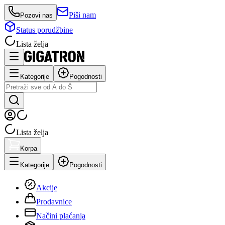
Piši nam
Pozovi nas
Status porudžbine
Lista želja
Kategorije
Pogodnosti
Lista želja
Korpa
Kategorije
Pogodnosti
Akcije
Prodavnice
Načini plaćanja