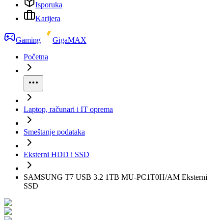
Isporuka
Karijera
Gaming
GigaMAX
Početna
Laptop, računari i IT oprema
Smeštanje podataka
Eksterni HDD i SSD
SAMSUNG T7 USB 3.2 1TB MU-PC1T0H/AM Eksterni
SSD