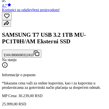
4.7
Korisnici su oduševljeni proizvodom!
SAMSUNG T7 USB 3.2 1TB MU-
PC1T0H/AM Eksterni SSD
EAN:
8806090312410
Na stanju
Informacije o popustu
*Iskazana cena važi za online kupovinu, kao i za kupovinu u
prodavnicama za gotovinski način plaćanja sa dospećem odmah.
MP Cena: 30.239,00 RSD
25.999
,
00
RSD