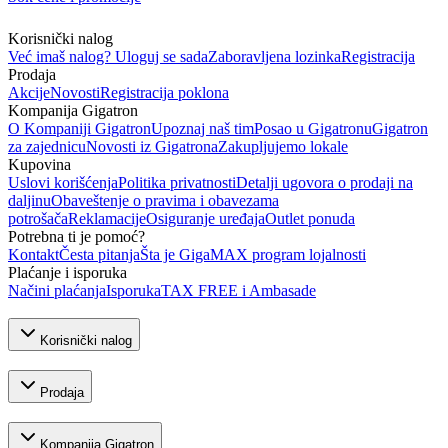
Korisnički nalog
Već imaš nalog? Uloguj se sada
Zaboravljena lozinka
Registracija
Prodaja
Akcije
Novosti
Registracija poklona
Kompanija Gigatron
O Kompaniji Gigatron
Upoznaj naš tim
Posao u Gigatronu
Gigatron
za zajednicu
Novosti iz Gigatrona
Zakupljujemo lokale
Kupovina
Uslovi korišćenja
Politika privatnosti
Detalji ugovora o prodaji na
daljinu
Obaveštenje o pravima i obavezama
potrošača
Reklamacije
Osiguranje uređaja
Outlet ponuda
Potrebna ti je pomoć?
Kontakt
Česta pitanja
Šta je GigaMAX program lojalnosti
Plaćanje i isporuka
Načini plaćanja
Isporuka
TAX FREE i Ambasade
Korisnički nalog
Prodaja
Kompanija Gigatron