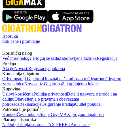
Isporuka
Šok cene i promocije
Korisnički nalog
Već imaš nalog? Uloguj se sada
Zaboravljena lozinka
Registracija
Prodaja
Akcije
Novosti
Registracija poklona
Kompanija Gigatron
O Kompaniji Gigatron
Upoznaj naš tim
Posao u Gigatronu
Gigatron
za zajednicu
Novosti iz Gigatrona
Zakupljujemo lokale
Kupovina
Uslovi korišćenja
Politika privatnosti
Detalji ugovora o prodaji na
daljinu
Obaveštenje o pravima i obavezama
potrošača
Reklamacije
Osiguranje uređaja
Outlet ponuda
Potrebna ti je pomoć?
Kontakt
Česta pitanja
Šta je GigaMAX program lojalnosti
Plaćanje i isporuka
Načini plaćanja
Isporuka
TAX FREE i Ambasade