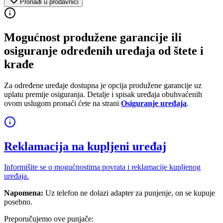
Pronađi u prodavnici
Mogućnost produžene garancije ili
osiguranje određenih uređaja od štete i
krađe
Za određene uređaje dostupna je opcija produžene garancije uz
uplatu premije osiguranja. Detalje i spisak uređaja obuhvaćenih
ovom uslugom pronaći ćete na strani
Osiguranje uređaja
.
Reklamacija na kupljeni uređaj
Informišite se o mogućnostima povrata i reklamacije kupljenog
uređaja.
Napomena:
Uz telefon ne dolazi adapter za punjenje, on se kupuje
posebno.
Preporučujemo ove punjače: