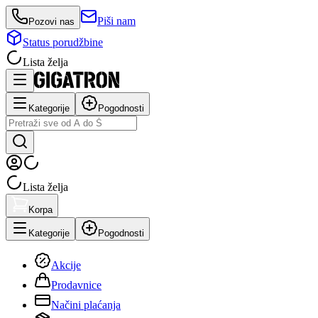
Piši nam
Pozovi nas
Status porudžbine
Lista želja
Kategorije
Pogodnosti
Lista želja
Korpa
Kategorije
Pogodnosti
Akcije
Prodavnice
Načini plaćanja