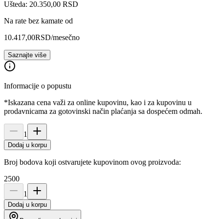
Ušteda: 20.350,00 RSD
Na rate bez kamate od
10.417,00
RSD
/mesečno
Saznajte više
Informacije o popustu
*Iskazana cena važi za online kupovinu, kao i za kupovinu u
prodavnicama za gotovinski način plaćanja sa dospećem odmah.
1
Dodaj u korpu
Broj bodova koji ostvarujete kupovinom ovog proizvoda:
2500
1
Dodaj u korpu