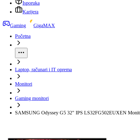
Isporuka
Karijera
Gaming
GigaMAX
Početna
Laptop, računari i IT oprema
Monitori
Gaming monitori
SAMSUNG Odyssey G5 32" IPS LS32FG502EUXEN Monit