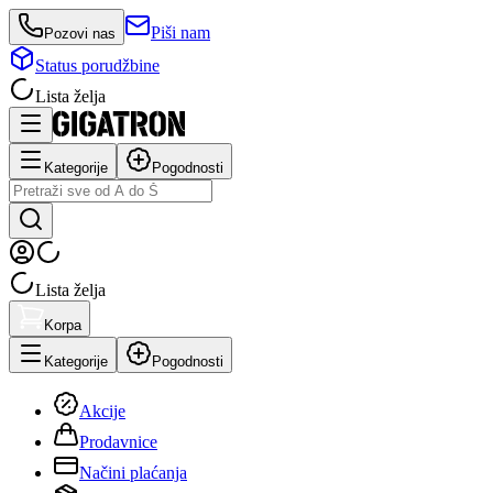
Piši nam
Pozovi nas
Status porudžbine
Lista želja
Kategorije
Pogodnosti
Lista želja
Korpa
Kategorije
Pogodnosti
Akcije
Prodavnice
Načini plaćanja