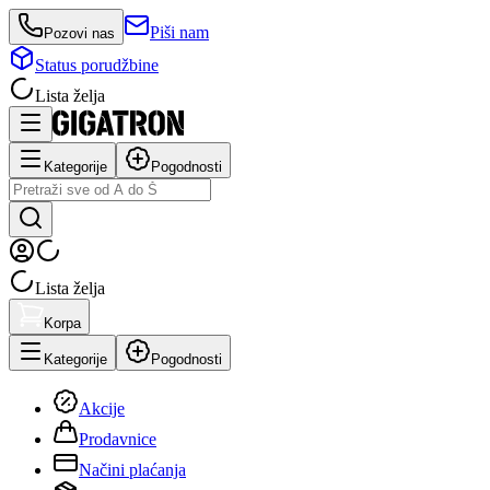
Piši nam
Pozovi nas
Status porudžbine
Lista želja
Kategorije
Pogodnosti
Lista želja
Korpa
Kategorije
Pogodnosti
Akcije
Prodavnice
Načini plaćanja