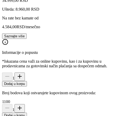
54.999
,
00
RSD
Ušteda: 8.960,00 RSD
Na rate bez kamate od
4.584,00
RSD
/mesečno
Saznajte više
Informacije o popustu
*Iskazana cena važi za online kupovinu, kao i za kupovinu u
prodavnicama za gotovinski način plaćanja sa dospećem odmah.
1
Dodaj u korpu
Broj bodova koji ostvarujete kupovinom ovog proizvoda:
1100
1
Dodaj u korpu