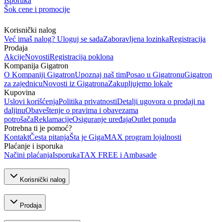
Isporuka
Šok cene i promocije
Korisnički nalog
Već imaš nalog? Uloguj se sada
Zaboravljena lozinka
Registracija
Prodaja
Akcije
Novosti
Registracija poklona
Kompanija Gigatron
O Kompaniji Gigatron
Upoznaj naš tim
Posao u Gigatronu
Gigatron
za zajednicu
Novosti iz Gigatrona
Zakupljujemo lokale
Kupovina
Uslovi korišćenja
Politika privatnosti
Detalji ugovora o prodaji na
daljinu
Obaveštenje o pravima i obavezama
potrošača
Reklamacije
Osiguranje uređaja
Outlet ponuda
Potrebna ti je pomoć?
Kontakt
Česta pitanja
Šta je GigaMAX program lojalnosti
Plaćanje i isporuka
Načini plaćanja
Isporuka
TAX FREE i Ambasade
Korisnički nalog
Prodaja