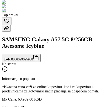
Top artikal
SAMSUNG Galaxy A57 5G 8/256GB
Awesome Icyblue
EAN:
8806099025908
Na stanju
Informacije o popustu
*Iskazana cena važi za online kupovinu, kao i za kupovinu u
prodavnicama za gotovinski način plaćanja sa dospećem odmah.
MP Cena: 63.959,00 RSD