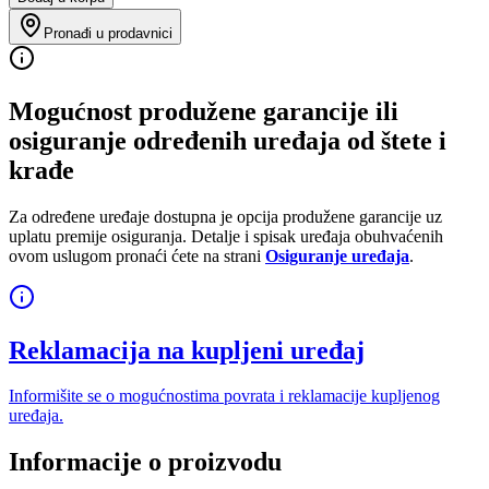
Pronađi u prodavnici
Mogućnost produžene garancije ili
osiguranje određenih uređaja od štete i
krađe
Za određene uređaje dostupna je opcija produžene garancije uz
uplatu premije osiguranja. Detalje i spisak uređaja obuhvaćenih
ovom uslugom pronaći ćete na strani
Osiguranje uređaja
.
Reklamacija na kupljeni uređaj
Informišite se o mogućnostima povrata i reklamacije kupljenog
uređaja.
Informacije o proizvodu