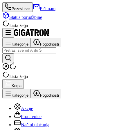
Piši nam
Pozovi nas
Status porudžbine
Lista želja
Kategorije
Pogodnosti
Lista želja
Korpa
Kategorije
Pogodnosti
Akcije
Prodavnice
Načini plaćanja