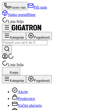
Piši nam
Pozovi nas
Status porudžbine
Lista želja
Kategorije
Pogodnosti
Lista želja
Korpa
Kategorije
Pogodnosti
Akcije
Prodavnice
Načini plaćanja