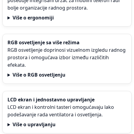
poseduje integrisani držač za mobilni telefon radi
bolje organizacije radnog prostora.
Više o ergonomiji
RGB osvetljenje sa više režima
RGB osvetljenje doprinosi vizuelnom izgledu radnog
prostora i omogućava izbor između različitih
efekata.
Više o RGB osvetljenju
LCD ekran i jednostavno upravljanje
LCD ekran i kontrolni tasteri omogućavaju lako
podešavanje rada ventilatora i osvetljenja.
Više o upravljanju