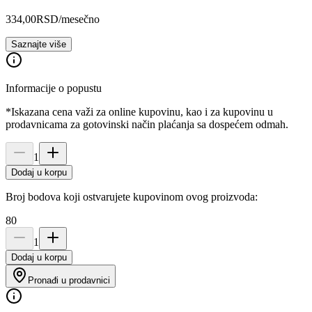
334,00
RSD
/mesečno
Saznajte više
Informacije o popustu
*Iskazana cena važi za online kupovinu, kao i za kupovinu u
prodavnicama za gotovinski način plaćanja sa dospećem odmah.
1
Dodaj u korpu
Broj bodova koji ostvarujete kupovinom ovog proizvoda:
80
1
Dodaj u korpu
Pronađi u prodavnici