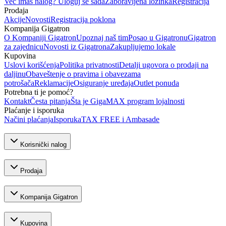
Već imaš nalog? Uloguj se sada
Zaboravljena lozinka
Registracija
Prodaja
Akcije
Novosti
Registracija poklona
Kompanija Gigatron
O Kompaniji Gigatron
Upoznaj naš tim
Posao u Gigatronu
Gigatron
za zajednicu
Novosti iz Gigatrona
Zakupljujemo lokale
Kupovina
Uslovi korišćenja
Politika privatnosti
Detalji ugovora o prodaji na
daljinu
Obaveštenje o pravima i obavezama
potrošača
Reklamacije
Osiguranje uređaja
Outlet ponuda
Potrebna ti je pomoć?
Kontakt
Česta pitanja
Šta je GigaMAX program lojalnosti
Plaćanje i isporuka
Načini plaćanja
Isporuka
TAX FREE i Ambasade
Korisnički nalog
Prodaja
Kompanija Gigatron
Kupovina