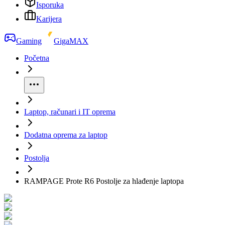
Isporuka
Karijera
Gaming
GigaMAX
Početna
Laptop, računari i IT oprema
Dodatna oprema za laptop
Postolja
RAMPAGE Prote R6 Postolje za hlađenje laptopa