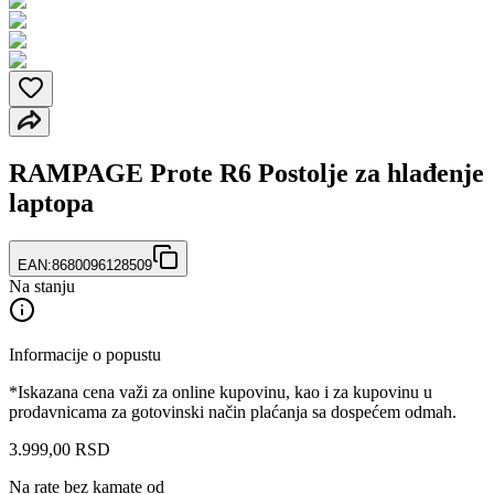
RAMPAGE Prote R6 Postolje za hlađenje
laptopa
EAN:
8680096128509
Na stanju
Informacije o popustu
*Iskazana cena važi za online kupovinu, kao i za kupovinu u
prodavnicama za gotovinski način plaćanja sa dospećem odmah.
3.999
,
00
RSD
Na rate bez kamate od