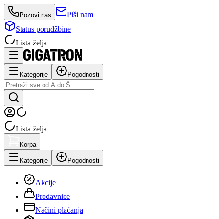
Piši nam
Pozovi nas
Status porudžbine
Lista želja
Kategorije
Pogodnosti
Lista želja
Korpa
Kategorije
Pogodnosti
Akcije
Prodavnice
Načini plaćanja