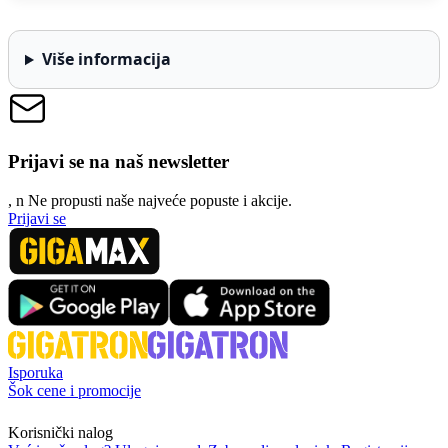
Više informacija
Prijavi se na naš newsletter
, n
N
e propusti naše najveće popuste i akcije.
Prijavi se
Isporuka
Šok cene i promocije
Korisnički nalog