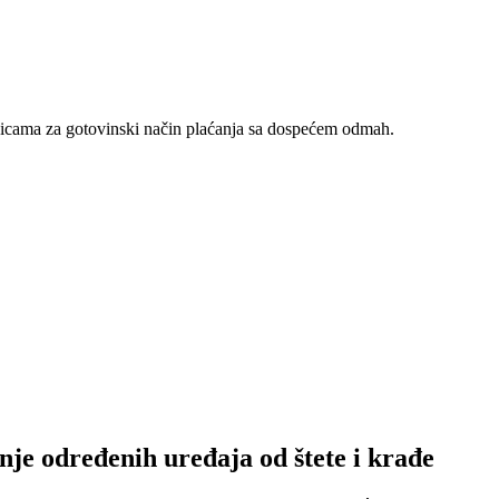
nicama za gotovinski način plaćanja sa dospećem odmah.
nje određenih uređaja od štete i krađe