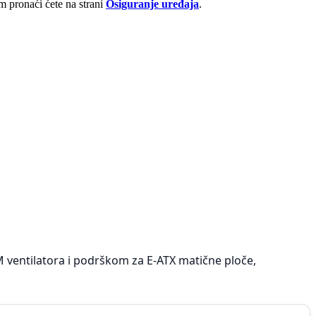
 pronaći ćete na strani
Osiguranje uređaja
.
 ventilatora i podrškom za E-ATX matične ploče,