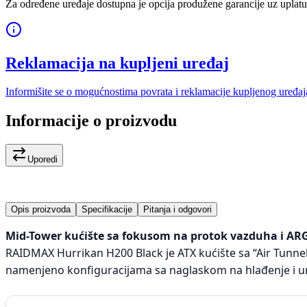
Za određene uređaje dostupna je opcija produžene garancije uz uplatu
Reklamacija na kupljeni uređaj
Informišite se o mogućnostima povrata i reklamacije kupljenog uređaj
Informacije o proizvodu
Uporedi
Opis proizvoda
Specifikacije
Pitanja i odgovori
Mid-Tower kućište sa fokusom na protok vazduha i AR
RAIDMAX Hurrikan H200 Black je ATX kućište sa “Air Tunn
namenjeno konfiguracijama sa naglaskom na hlađenje i u