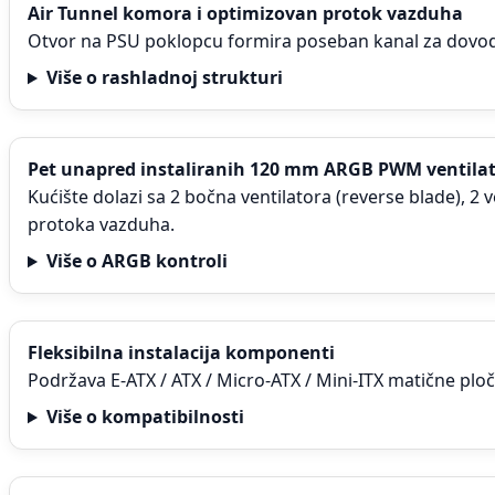
Air Tunnel komora i optimizovan protok vazduha
Otvor na PSU poklopcu formira poseban kanal za dovod 
Više o rashladnoj strukturi
Pet unapred instaliranih 120 mm ARGB PWM ventila
Kućište dolazi sa 2 bočna ventilatora (reverse blade), 2
protoka vazduha.
Više o ARGB kontroli
Fleksibilna instalacija komponenti
Podržava E-ATX / ATX / Micro-ATX / Mini-ITX matične plo
Više o kompatibilnosti