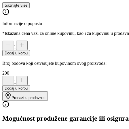
Saznajte više
Informacije o popustu
*Iskazana cena važi za online kupovinu, kao i za kupovinu u prodav
1
Dodaj u korpu
Broj bodova koji ostvarujete kupovinom ovog proizvoda:
200
1
Dodaj u korpu
Pronađi u prodavnici
Mogućnost produžene garancije ili osigura