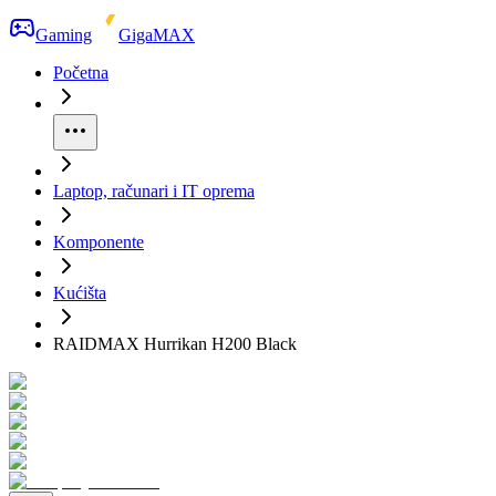
Gaming
GigaMAX
Početna
Laptop, računari i IT oprema
Komponente
Kućišta
RAIDMAX Hurrikan H200 Black