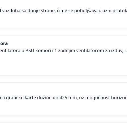
vazduha sa donje strane, čime se poboljšava ulazni protok 
tora
 ventilatora u PSU komori i 1 zadnjim ventilatorom za izduv,
če i grafičke karte dužine do 425 mm, uz mogućnost horizon