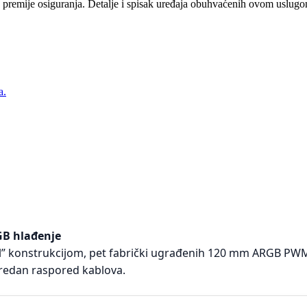
 premije osiguranja. Detalje i spisak uređaja obuhvaćenih ovom uslugom
a.
GB hlađenje
el” konstrukcijom, pet fabrički ugrađenih 120 mm ARGB PWM
redan raspored kablova.