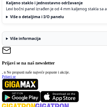
Kaljeno staklo i jednostavno održavanje
Levi bočni panel izrađen je od 4 mm kaljenog stakla sa 
Više o detaljima i I/O panelu
Više informacija
Prijavi se na naš newsletter
, n
N
e propusti naše najveće popuste i akcije.
Prijavi se