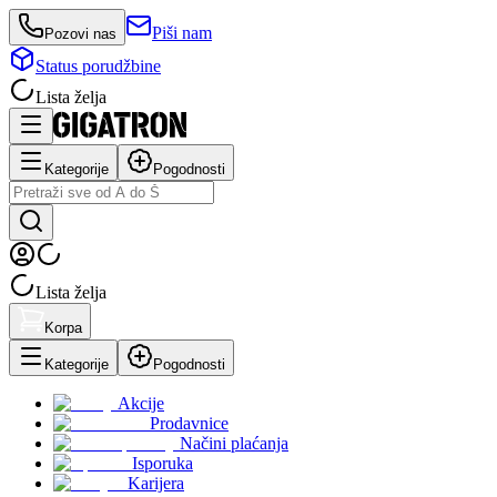
Piši nam
Pozovi nas
Status porudžbine
Lista želja
Kategorije
Pogodnosti
Lista želja
Korpa
Kategorije
Pogodnosti
Akcije
Prodavnice
Načini plaćanja
Isporuka
Karijera