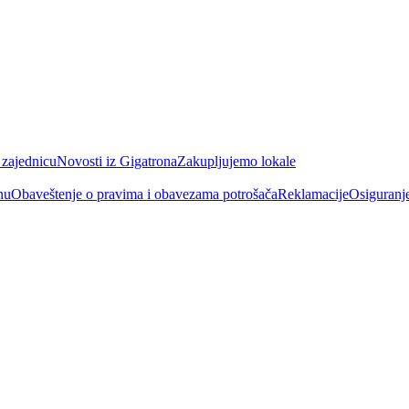
 zajednicu
Novosti iz Gigatrona
Zakupljujemo lokale
nu
Obaveštenje o pravima i obavezama potrošača
Reklamacije
Osiguranj