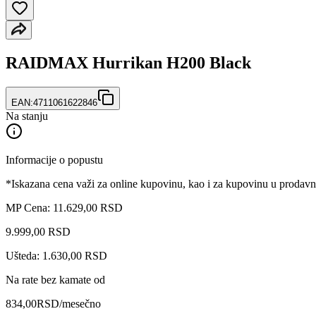
RAIDMAX Hurrikan H200 Black
EAN:
4711061622846
Na stanju
Informacije o popustu
*Iskazana cena važi za online kupovinu, kao i za kupovinu u prodav
MP Cena: 11.629,00 RSD
9.999
,
00
RSD
Ušteda: 1.630,00 RSD
Na rate bez kamate od
834,00
RSD
/mesečno