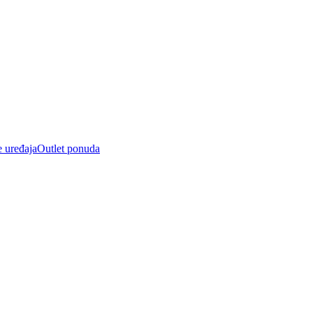
e uređaja
Outlet ponuda