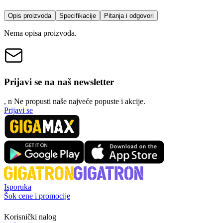
Opis proizvoda
Specifikacije
Pitanja i odgovori
Nema opisa proizvoda.
Prijavi se na naš newsletter
, n
N
e propusti naše najveće popuste i akcije.
Prijavi se
Isporuka
Šok cene i promocije
Korisnički nalog