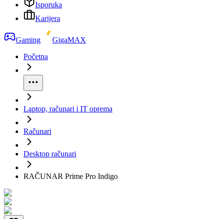
Isporuka
Karijera
Gaming
GigaMAX
Početna
Laptop, računari i IT oprema
Računari
Desktop računari
RAČUNAR Prime Pro Indigo