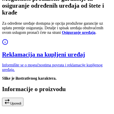
osiguranje određenih uređaja od štete i
krađe
Za određene uređaje dostupna je opcija produžene garancije uz
uplatu premije osiguranja. Detalje i spisak uređaja obuhvaćenih
ovom uslugom pronaći ćete na strani
Osiguranje uređaja
.
Reklamacija na kupljeni uređaj
Informišite se o mogućnostima povrata i reklamacije kupljenog
uređaja.
Slike je ilustrativnog karaktera.
Informacije o proizvodu
Uporedi