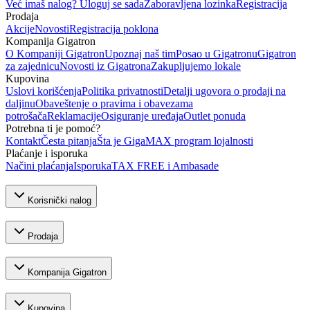
Već imaš nalog? Uloguj se sada
Zaboravljena lozinka
Registracija
Prodaja
Akcije
Novosti
Registracija poklona
Kompanija Gigatron
O Kompaniji Gigatron
Upoznaj naš tim
Posao u Gigatronu
Gigatron
za zajednicu
Novosti iz Gigatrona
Zakupljujemo lokale
Kupovina
Uslovi korišćenja
Politika privatnosti
Detalji ugovora o prodaji na
daljinu
Obaveštenje o pravima i obavezama
potrošača
Reklamacije
Osiguranje uređaja
Outlet ponuda
Potrebna ti je pomoć?
Kontakt
Česta pitanja
Šta je GigaMAX program lojalnosti
Plaćanje i isporuka
Načini plaćanja
Isporuka
TAX FREE i Ambasade
Korisnički nalog
Prodaja
Kompanija Gigatron
Kupovina