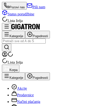
Piši nam
Pozovi nas
Status porudžbine
Lista želja
Kategorije
Pogodnosti
Lista želja
Korpa
Kategorije
Pogodnosti
Akcije
Prodavnice
Načini plaćanja