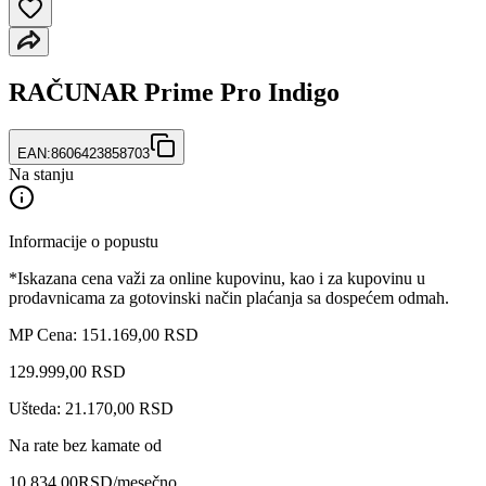
RAČUNAR Prime Pro Indigo
EAN:
8606423858703
Na stanju
Informacije o popustu
*Iskazana cena važi za online kupovinu, kao i za kupovinu u
prodavnicama za gotovinski način plaćanja sa dospećem odmah.
MP Cena: 151.169,00 RSD
129.999
,
00
RSD
Ušteda: 21.170,00 RSD
Na rate bez kamate od
10.834,00
RSD
/mesečno