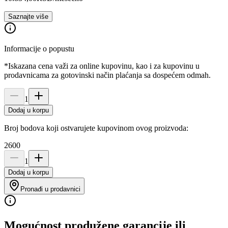
Saznajte više
Informacije o popustu
*Iskazana cena važi za online kupovinu, kao i za kupovinu u
prodavnicama za gotovinski način plaćanja sa dospećem odmah.
1
Dodaj u korpu
Broj bodova koji ostvarujete kupovinom ovog proizvoda:
2600
1
Dodaj u korpu
Pronađi u prodavnici
Mogućnost produžene garancije ili