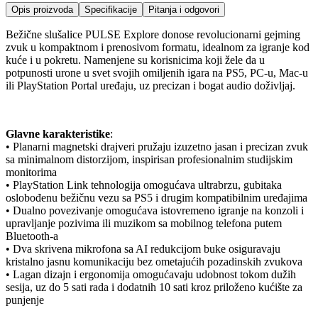
Opis proizvoda
Specifikacije
Pitanja i odgovori
Bežične slušalice PULSE Explore donose revolucionarni gejming
zvuk u kompaktnom i prenosivom formatu, idealnom za igranje kod
kuće i u pokretu. Namenjene su korisnicima koji žele da u
potpunosti urone u svet svojih omiljenih igara na PS5, PC-u, Mac-u
ili PlayStation Portal uređaju, uz precizan i bogat audio doživljaj.
Glavne karakteristike
:
• Planarni magnetski drajveri pružaju izuzetno jasan i precizan zvuk
sa minimalnom distorzijom, inspirisan profesionalnim studijskim
monitorima
• PlayStation Link tehnologija omogućava ultrabrzu, gubitaka
oslobođenu bežičnu vezu sa PS5 i drugim kompatibilnim uređajima
• Dualno povezivanje omogućava istovremeno igranje na konzoli i
upravljanje pozivima ili muzikom sa mobilnog telefona putem
Bluetooth-a
• Dva skrivena mikrofona sa AI redukcijom buke osiguravaju
kristalno jasnu komunikaciju bez ometajućih pozadinskih zvukova
• Lagan dizajn i ergonomija omogućavaju udobnost tokom dužih
sesija, uz do 5 sati rada i dodatnih 10 sati kroz priloženo kućište za
punjenje