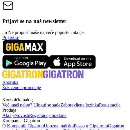
Prijavi se na naš newsletter
, n
N
e propusti naše najveće popuste i akcije.
Prijavi se
Isporuka
Šok cene i promocije
Korisnički nalog
Već imaš nalog? Uloguj se sada
Zaboravljena lozinka
Registracija
Prodaja
Akcije
Novosti
Registracija poklona
Kompanija Gigatron
O Kompaniji Gigatron
Upoznaj naš tim
Posao u Gigatronu
Gigatron