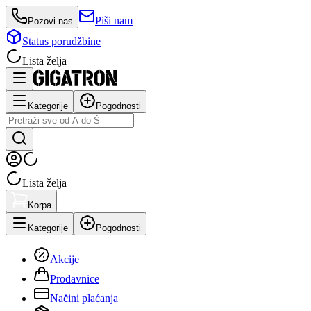
Piši nam
Pozovi nas
Status porudžbine
Lista želja
Kategorije
Pogodnosti
Lista želja
Korpa
Kategorije
Pogodnosti
Akcije
Prodavnice
Načini plaćanja