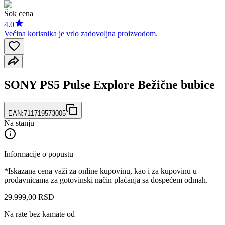
Šok cena
4.0
Većina korisnika je vrlo zadovoljna proizvodom.
SONY PS5 Pulse Explore Bežične bubice
EAN:
711719573005
Na stanju
Informacije o popustu
*Iskazana cena važi za online kupovinu, kao i za kupovinu u
prodavnicama za gotovinski način plaćanja sa dospećem odmah.
29.999
,
00
RSD
Na rate bez kamate od