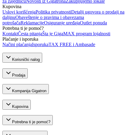
za zajednicu
Novosti iz Gigatrona
Zakupljujemo lokale
Kupovina
Uslovi korišćenja
Politika privatnosti
Detalji ugovora o prodaji na
daljinu
Obaveštenje o pravima i obavezama
potrošača
Reklamacije
Osiguranje uređaja
Outlet ponuda
Potrebna ti je pomoć?
Kontakt
Česta pitanja
Šta je GigaMAX program lojalnosti
Plaćanje i isporuka
Načini plaćanja
Isporuka
TAX FREE i Ambasade
Korisnički nalog
Prodaja
Kompanija Gigatron
Kupovina
Potrebna ti je pomoć?