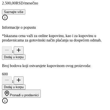
2.500,00
RSD
/mesečno
Saznajte više
Informacije o popustu
*Iskazana cena važi za online kupovinu, kao i za kupovinu u
prodavnicama za gotovinski način plaćanja sa dospećem odmah.
1
Dodaj u korpu
Broj bodova koji ostvarujete kupovinom ovog proizvoda:
600
1
Dodaj u korpu
Pronađi u prodavnici