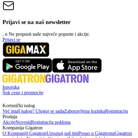
Prijavi se na naš newsletter
, n
N
e propusti naše najveće popuste i akcije.
Prijavi se
Isporuka
Šok cene i promocije
Korisnički nalog
Već imaš nalog? Uloguj se sada
Zaboravljena lozinka
Registracija
Prodaja
Akcije
Novosti
Registracija poklona
Kompanija Gigatron
O Kompaniji Gigatron
Upoznaj naš tim
Posao u Gigatronu
Gigatron