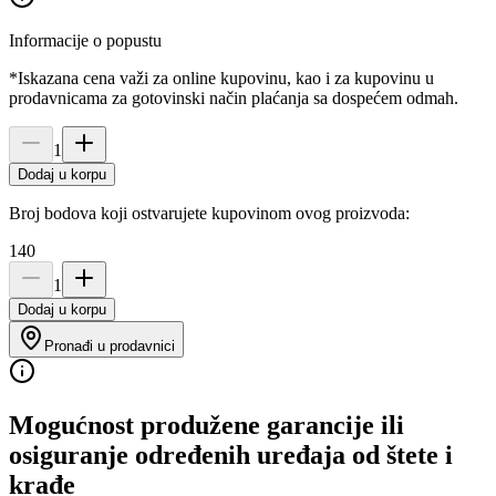
Informacije o popustu
*Iskazana cena važi za online kupovinu, kao i za kupovinu u
prodavnicama za gotovinski način plaćanja sa dospećem odmah.
1
Dodaj u korpu
Broj bodova koji ostvarujete kupovinom ovog proizvoda:
140
1
Dodaj u korpu
Pronađi u prodavnici
Mogućnost produžene garancije ili
osiguranje određenih uređaja od štete i
krađe