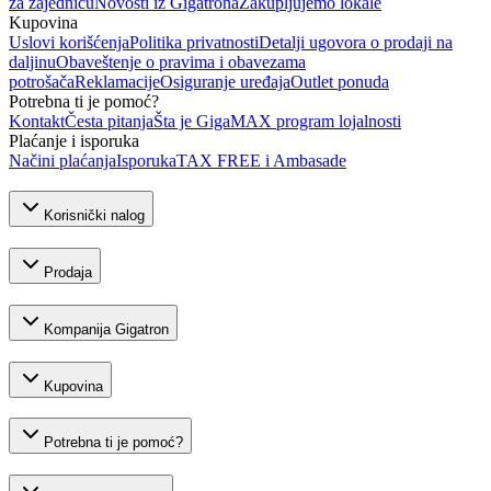
za zajednicu
Novosti iz Gigatrona
Zakupljujemo lokale
Kupovina
Uslovi korišćenja
Politika privatnosti
Detalji ugovora o prodaji na
daljinu
Obaveštenje o pravima i obavezama
potrošača
Reklamacije
Osiguranje uređaja
Outlet ponuda
Potrebna ti je pomoć?
Kontakt
Česta pitanja
Šta je GigaMAX program lojalnosti
Plaćanje i isporuka
Načini plaćanja
Isporuka
TAX FREE i Ambasade
Korisnički nalog
Prodaja
Kompanija Gigatron
Kupovina
Potrebna ti je pomoć?