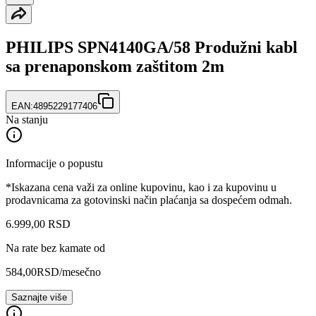
PHILIPS SPN4140GA/58 Produžni kabl
sa prenaponskom zaštitom 2m
EAN:
4895229177406
Na stanju
Informacije o popustu
*Iskazana cena važi za online kupovinu, kao i za kupovinu u
prodavnicama za gotovinski način plaćanja sa dospećem odmah.
6.999
,
00
RSD
Na rate bez kamate od
584,00
RSD
/mesečno
Saznajte više