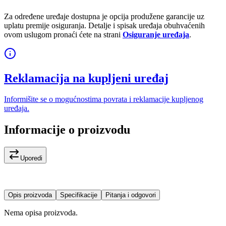
Za određene uređaje dostupna je opcija produžene garancije uz
uplatu premije osiguranja. Detalje i spisak uređaja obuhvaćenih
ovom uslugom pronaći ćete na strani
Osiguranje uređaja
.
Reklamacija na kupljeni uređaj
Informišite se o mogućnostima povrata i reklamacije kupljenog
uređaja.
Informacije o proizvodu
Uporedi
Opis proizvoda
Specifikacije
Pitanja i odgovori
Nema opisa proizvoda.