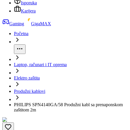
Isporuka
Karijera
Gaming
GigaMAX
Početna
Laptop, računari i IT oprema
Elektro zaštita
Produžni kablovi
PHILIPS SPN4140GA/58 Produžni kabl sa prenaponskom
zaštitom 2m