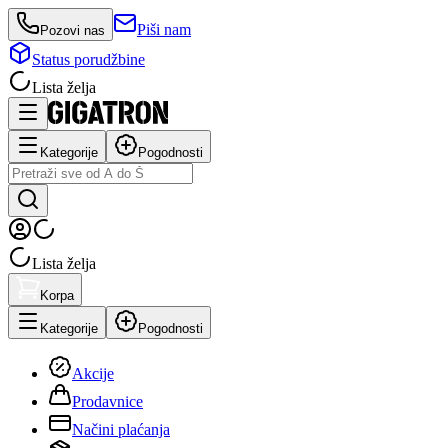
Piši nam
Pozovi nas
Status porudžbine
Lista želja
Kategorije
Pogodnosti
Lista želja
Korpa
Kategorije
Pogodnosti
Akcije
Prodavnice
Načini plaćanja