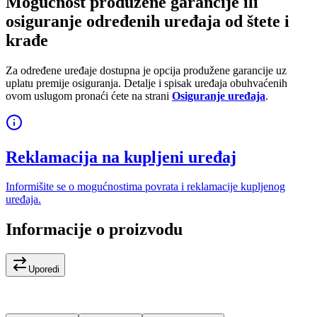
Mogućnost produžene garancije ili
osiguranje određenih uređaja od štete i
krađe
Za određene uređaje dostupna je opcija produžene garancije uz
uplatu premije osiguranja. Detalje i spisak uređaja obuhvaćenih
ovom uslugom pronaći ćete na strani
Osiguranje uređaja
.
Reklamacija na kupljeni uređaj
Informišite se o mogućnostima povrata i reklamacije kupljenog
uređaja.
Informacije o proizvodu
Uporedi