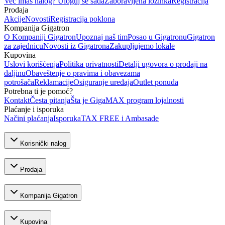
Već imaš nalog? Uloguj se sada
Zaboravljena lozinka
Registracija
Prodaja
Akcije
Novosti
Registracija poklona
Kompanija Gigatron
O Kompaniji Gigatron
Upoznaj naš tim
Posao u Gigatronu
Gigatron
za zajednicu
Novosti iz Gigatrona
Zakupljujemo lokale
Kupovina
Uslovi korišćenja
Politika privatnosti
Detalji ugovora o prodaji na
daljinu
Obaveštenje o pravima i obavezama
potrošača
Reklamacije
Osiguranje uređaja
Outlet ponuda
Potrebna ti je pomoć?
Kontakt
Česta pitanja
Šta je GigaMAX program lojalnosti
Plaćanje i isporuka
Načini plaćanja
Isporuka
TAX FREE i Ambasade
Korisnički nalog
Prodaja
Kompanija Gigatron
Kupovina