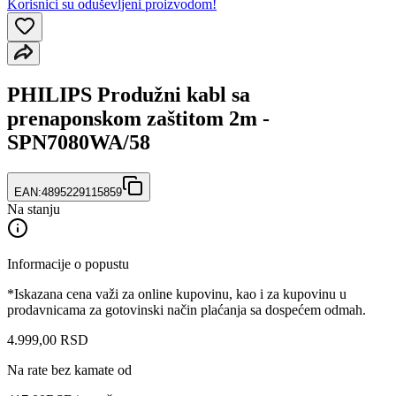
Korisnici su oduševljeni proizvodom!
PHILIPS Produžni kabl sa
prenaponskom zaštitom 2m -
SPN7080WA/58
EAN:
4895229115859
Na stanju
Informacije o popustu
*Iskazana cena važi za online kupovinu, kao i za kupovinu u
prodavnicama za gotovinski način plaćanja sa dospećem odmah.
4.999
,
00
RSD
Na rate bez kamate od