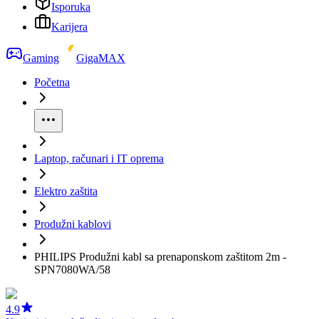
Isporuka
Karijera
Gaming
GigaMAX
Početna
Laptop, računari i IT oprema
Elektro zaštita
Produžni kablovi
PHILIPS Produžni kabl sa prenaponskom zaštitom 2m -
SPN7080WA/58
4.9