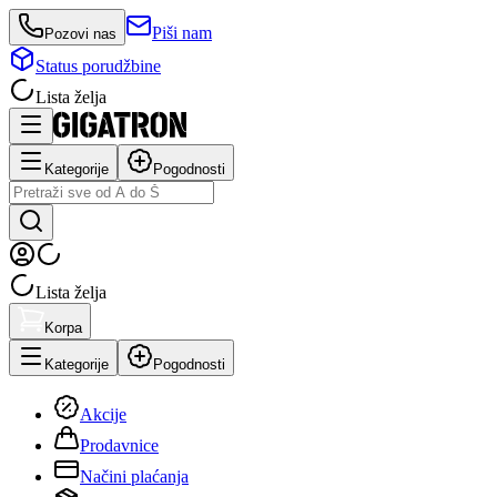
Piši nam
Pozovi nas
Status porudžbine
Lista želja
Kategorije
Pogodnosti
Lista želja
Korpa
Kategorije
Pogodnosti
Akcije
Prodavnice
Načini plaćanja