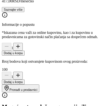
417,00
RSD
/mesečno
Saznajte više
Informacije o popustu
*Iskazana cena važi za online kupovinu, kao i za kupovinu u
prodavnicama za gotovinski način plaćanja sa dospećem odmah.
1
Dodaj u korpu
Broj bodova koji ostvarujete kupovinom ovog proizvoda:
100
1
Dodaj u korpu
Pronađi u prodavnici