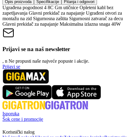
Opis proizvoda
Specifikacije
Pitanja i odgovori
Ugrađena pogodnost 4 8C Gm utičnice Opleteni kabl bez
zapetljavanja Glavni prekidač za napajanje Ugrađeni otvori za
montažu na zid Sigurnosna zaštita Sigurnosni zatvarač za decu
Glavni prekidač za napajanje Maksimalna izlazna snaga 40W
Prijavi se na naš newsletter
, n
N
e propusti naše najveće popuste i akcije.
Prijavi se
Isporuka
Šok cene i promocije
Korisnički nalog