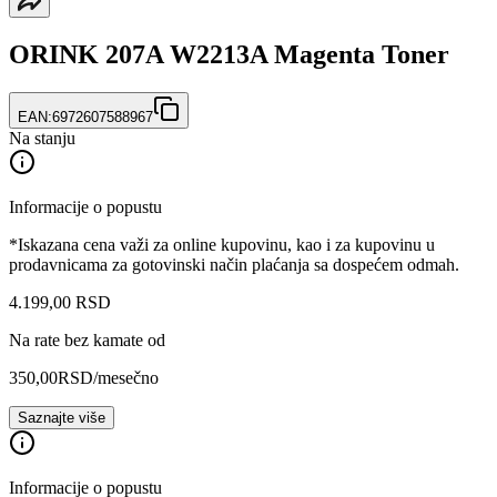
ORINK 207A W2213A Magenta Toner
EAN:
6972607588967
Na stanju
Informacije o popustu
*Iskazana cena važi za online kupovinu, kao i za kupovinu u
prodavnicama za gotovinski način plaćanja sa dospećem odmah.
4.199
,
00
RSD
Na rate bez kamate od
350,00
RSD
/mesečno
Saznajte više
Informacije o popustu