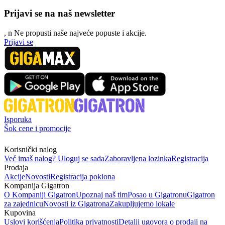
Prijavi se na naš newsletter
, n
N
e propusti naše najveće popuste i akcije.
Prijavi se
Isporuka
Šok cene i promocije
Korisnički nalog
Već imaš nalog? Uloguj se sada
Zaboravljena lozinka
Registracija
Prodaja
Akcije
Novosti
Registracija poklona
Kompanija Gigatron
O Kompaniji Gigatron
Upoznaj naš tim
Posao u Gigatronu
Gigatron
za zajednicu
Novosti iz Gigatrona
Zakupljujemo lokale
Kupovina
Uslovi korišćenja
Politika privatnosti
Detalji ugovora o prodaji na