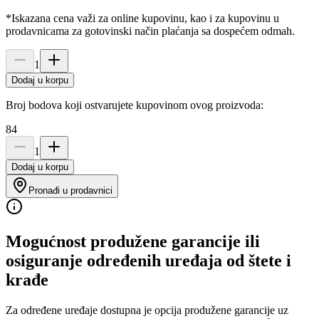
*Iskazana cena važi za online kupovinu, kao i za kupovinu u
prodavnicama za gotovinski način plaćanja sa dospećem odmah.
1
Dodaj u korpu
Broj bodova koji ostvarujete kupovinom ovog proizvoda:
84
1
Dodaj u korpu
Pronađi u prodavnici
Mogućnost produžene garancije ili
osiguranje određenih uređaja od štete i
krađe
Za određene uređaje dostupna je opcija produžene garancije uz