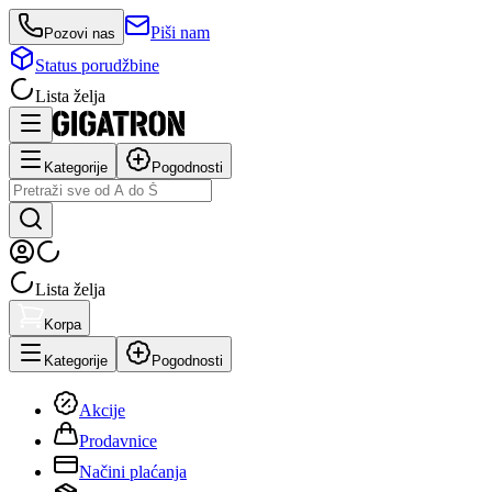
Piši nam
Pozovi nas
Status porudžbine
Lista želja
Kategorije
Pogodnosti
Lista želja
Korpa
Kategorije
Pogodnosti
Akcije
Prodavnice
Načini plaćanja