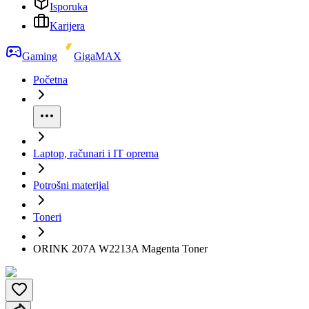
Isporuka
Karijera
Gaming
GigaMAX
Početna
Laptop, računari i IT oprema
Potrošni materijal
Toneri
ORINK 207A W2213A Magenta Toner