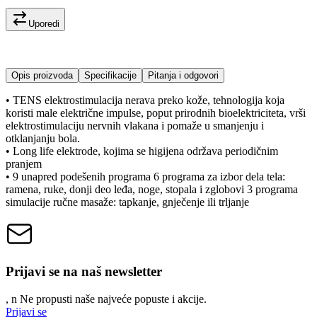
Uporedi
Opis proizvoda
Specifikacije
Pitanja i odgovori
• TENS elektrostimulacija nerava preko kože, tehnologija koja
koristi male električne impulse, poput prirodnih bioelektriciteta, vrši
elektrostimulaciju nervnih vlakana i pomaže u smanjenju i
otklanjanju bola.
• Long life elektrode, kojima se higijena održava periodičnim
pranjem
• 9 unapred podešenih programa 6 programa za izbor dela tela:
ramena, ruke, donji deo leđa, noge, stopala i zglobovi 3 programa
simulacije ručne masaže: tapkanje, gnječenje ili trljanje
Prijavi se na naš newsletter
, n
N
e propusti naše najveće popuste i akcije.
Prijavi se