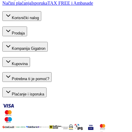
Načini plaćanja
Isporuka
TAX FREE i Ambasade
Korisnički nalog
Prodaja
Kompanija Gigatron
Kupovina
Potrebna ti je pomoć?
Plaćanje i isporuka