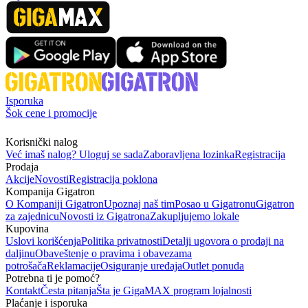
Isporuka
Šok cene i promocije
Korisnički nalog
Već imaš nalog? Uloguj se sada
Zaboravljena lozinka
Registracija
Prodaja
Akcije
Novosti
Registracija poklona
Kompanija Gigatron
O Kompaniji Gigatron
Upoznaj naš tim
Posao u Gigatronu
Gigatron
za zajednicu
Novosti iz Gigatrona
Zakupljujemo lokale
Kupovina
Uslovi korišćenja
Politika privatnosti
Detalji ugovora o prodaji na
daljinu
Obaveštenje o pravima i obavezama
potrošača
Reklamacije
Osiguranje uređaja
Outlet ponuda
Potrebna ti je pomoć?
Kontakt
Česta pitanja
Šta je GigaMAX program lojalnosti
Plaćanje i isporuka