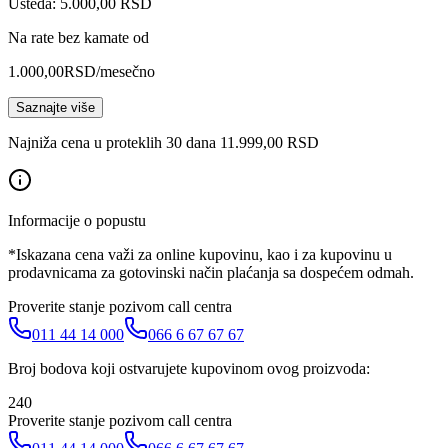
Ušteda: 5.000,00 RSD
Na rate bez kamate od
1.000,00
RSD
/mesečno
Saznajte više
Najniža cena u proteklih 30 dana 11.999,00 RSD
Informacije o popustu
*Iskazana cena važi za online kupovinu, kao i za kupovinu u
prodavnicama za gotovinski način plaćanja sa dospećem odmah.
Proverite stanje pozivom call centra
011 44 14 000
066 6 67 67 67
Broj bodova koji ostvarujete kupovinom ovog proizvoda:
240
Proverite stanje pozivom call centra