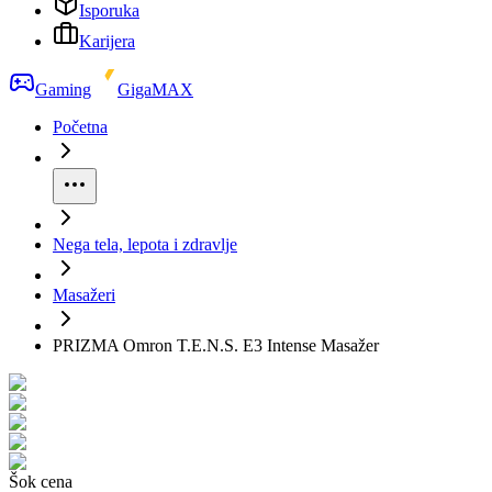
Isporuka
Karijera
Gaming
GigaMAX
Početna
Nega tela, lepota i zdravlje
Masažeri
PRIZMA Omron T.E.N.S. E3 Intense Masažer
Šok cena