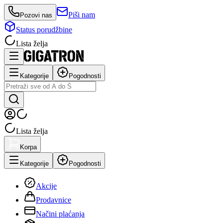
Piši nam
Pozovi nas
Status porudžbine
Lista želja
Kategorije
Pogodnosti
Lista želja
Korpa
Kategorije
Pogodnosti
Akcije
Prodavnice
Načini plaćanja