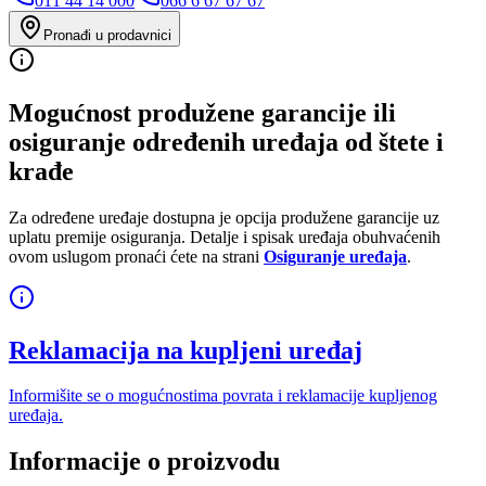
011 44 14 000
066 6 67 67 67
Pronađi u prodavnici
Mogućnost produžene garancije ili
osiguranje određenih uređaja od štete i
krađe
Za određene uređaje dostupna je opcija produžene garancije uz
uplatu premije osiguranja. Detalje i spisak uređaja obuhvaćenih
ovom uslugom pronaći ćete na strani
Osiguranje uređaja
.
Reklamacija na kupljeni uređaj
Informišite se o mogućnostima povrata i reklamacije kupljenog
uređaja.
Informacije o proizvodu