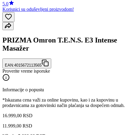
5.0
Korisnici su oduševljeni proizvodom!
PRIZMA Omron T.E.N.S. E3 Intense
Masažer
EAN:
4015672113565
Proverite vreme isporuke
Informacije o popustu
*Iskazana cena važi za online kupovinu, kao i za kupovinu u
prodavnicama za gotovinski način plaćanja sa dospećem odmah.
16.999,00 RSD
11.999
,
00
RSD