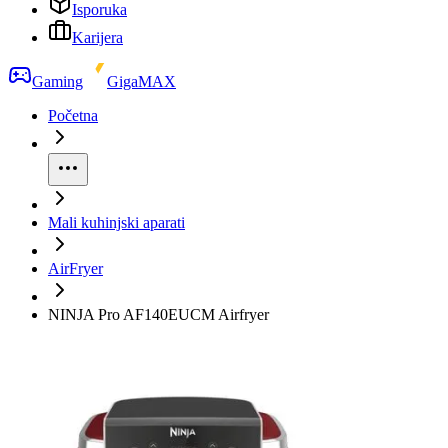
Isporuka
Karijera
Gaming
GigaMAX
Početna
Mali kuhinjski aparati
AirFryer
NINJA Pro AF140EUCM Airfryer