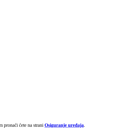
 pronaći ćete na strani
Osiguranje uređaja
.