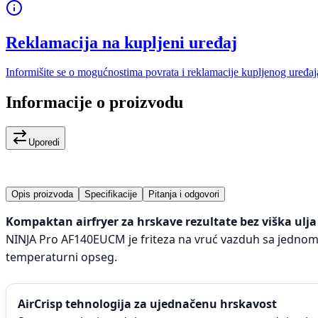
Reklamacija na kupljeni uređaj
Informišite se o mogućnostima povrata i reklamacije kupljenog uređaj
Informacije o proizvodu
Uporedi
Opis proizvoda
Specifikacije
Pitanja i odgovori
Kompaktan airfryer za hrskave rezultate bez viška ulja
NINJA Pro AF140EUCM je friteza na vruć vazduh sa jednom 
temperaturni opseg.
AirCrisp tehnologija za ujednačenu hrskavost