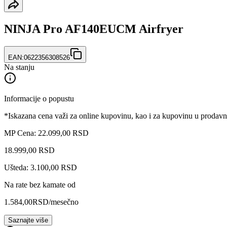
NINJA Pro AF140EUCM Airfryer
EAN:
0622356308526
Na stanju
Informacije o popustu
*Iskazana cena važi za online kupovinu, kao i za kupovinu u prodav
MP Cena: 22.099,00 RSD
18.999
,
00
RSD
Ušteda: 3.100,00 RSD
Na rate bez kamate od
1.584,00
RSD
/mesečno
Saznajte više