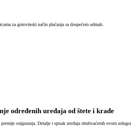
nicama za gotovinski način plaćanja sa dospećem odmah.
nje određenih uređaja od štete i krađe
 premije osiguranja. Detalje i spisak uređaja obuhvaćenih ovom uslugom