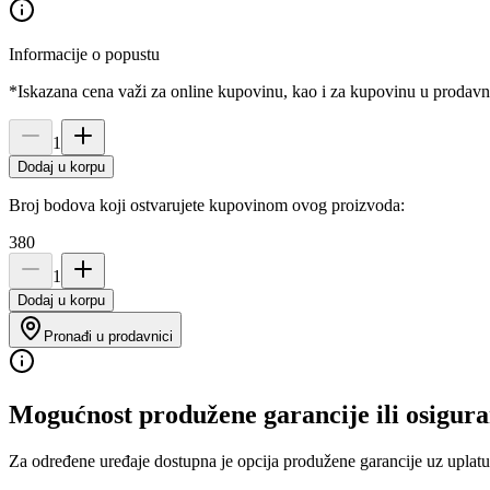
Informacije o popustu
*Iskazana cena važi za online kupovinu, kao i za kupovinu u prodav
1
Dodaj u korpu
Broj bodova koji ostvarujete kupovinom ovog proizvoda:
380
1
Dodaj u korpu
Pronađi u prodavnici
Mogućnost produžene garancije ili osigura
Za određene uređaje dostupna je opcija produžene garancije uz uplatu