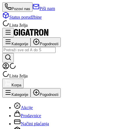
Piši nam
Pozovi nas
Status porudžbine
Lista želja
Kategorije
Pogodnosti
Lista želja
Korpa
Kategorije
Pogodnosti
Akcije
Prodavnice
Načini plaćanja