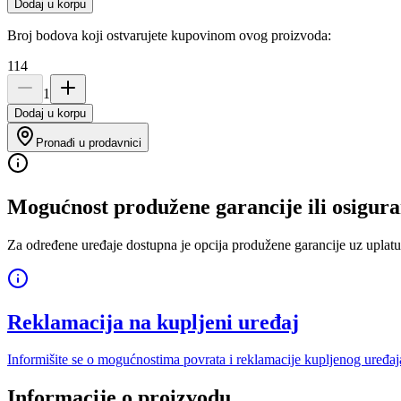
Dodaj u korpu
Broj bodova koji ostvarujete kupovinom ovog proizvoda:
114
1
Dodaj u korpu
Pronađi u prodavnici
Mogućnost produžene garancije ili osigura
Za određene uređaje dostupna je opcija produžene garancije uz uplatu
Reklamacija na kupljeni uređaj
Informišite se o mogućnostima povrata i reklamacije kupljenog uređaj
Informacije o proizvodu