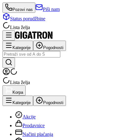
Piši nam
Pozovi nas
Status porudžbine
Lista želja
Kategorije
Pogodnosti
Lista želja
Korpa
Kategorije
Pogodnosti
Akcije
Prodavnice
Načini plaćanja