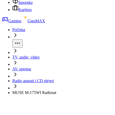
Isporuka
Karijera
Gaming
GigaMAX
Početna
TV, audio, video
AV oprema
Radio aparati i CD plejeri
MUSE M-175WI Radiosat