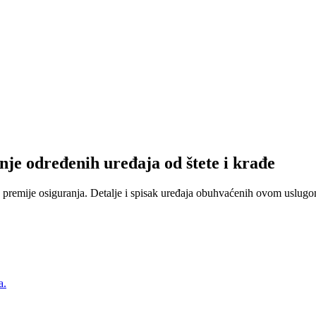
nje određenih uređaja od štete i krađe
 premije osiguranja. Detalje i spisak uređaja obuhvaćenih ovom uslugom
a.