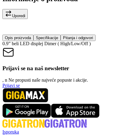
Uporedi
Opis proizvoda
Specifikacije
Pitanja i odgovori
0.9” beli LED displej Dimer ( High/Low/Off )
Prijavi se na naš newsletter
, n
N
e propusti naše najveće popuste i akcije.
Prijavi se
Isporuka