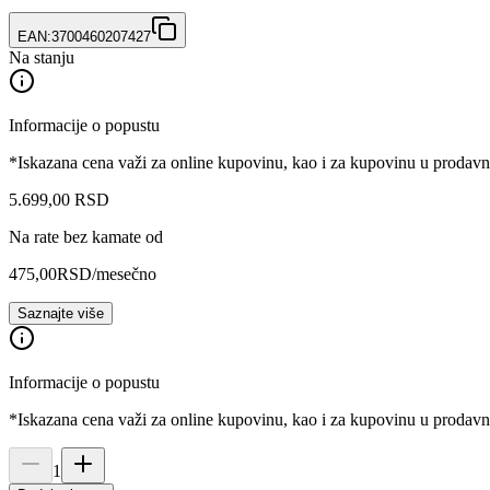
EAN:
3700460207427
Na stanju
Informacije o popustu
*Iskazana cena važi za online kupovinu, kao i za kupovinu u prodav
5.699
,
00
RSD
Na rate bez kamate od
475,00
RSD
/mesečno
Saznajte više
Informacije o popustu
*Iskazana cena važi za online kupovinu, kao i za kupovinu u prodav
1