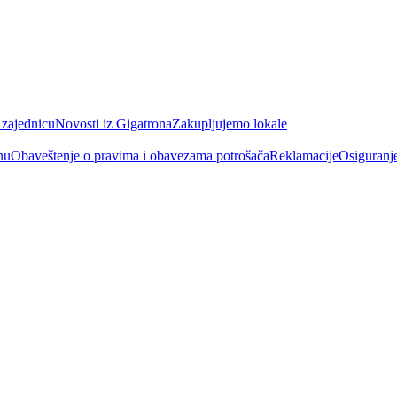
 zajednicu
Novosti iz Gigatrona
Zakupljujemo lokale
nu
Obaveštenje o pravima i obavezama potrošača
Reklamacije
Osiguranj