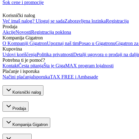
Šok cene i promocije
Korisnički nalog
Već imaš nalog? Uloguj se sada
Zaboravljena lozinka
Registracija
Prodaja
Akcije
Novosti
Registracija poklona
Kompanija Gigatron
O Kompaniji Gigatron
Upoznaj naš tim
Posao u Gigatronu
Gigatron za
Kupovina
Uslovi korišćenja
Politika privatnosti
Detalji ugovora o prodaji na dalji
Potrebna ti je pomoć?
Kontakt
Česta pitanja
Šta je GigaMAX program lojalnosti
Plaćanje i isporuka
Načini plaćanja
Isporuka
TAX FREE i Ambasade
Korisnički nalog
Prodaja
Kompanija Gigatron