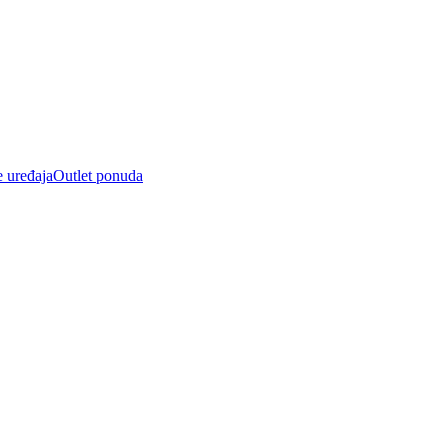
e uređaja
Outlet ponuda