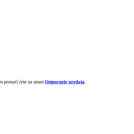
 pronaći ćete na strani
Osiguranje uređaja
.