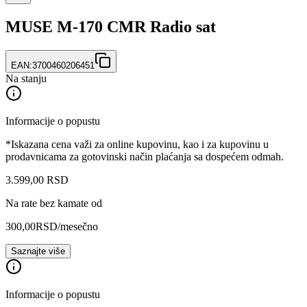
MUSE M-170 CMR Radio sat
EAN:
3700460206451
Na stanju
Informacije o popustu
*Iskazana cena važi za online kupovinu, kao i za kupovinu u
prodavnicama za gotovinski način plaćanja sa dospećem odmah.
3.599
,
00
RSD
Na rate bez kamate od
300,00
RSD
/mesečno
Saznajte više
Informacije o popustu