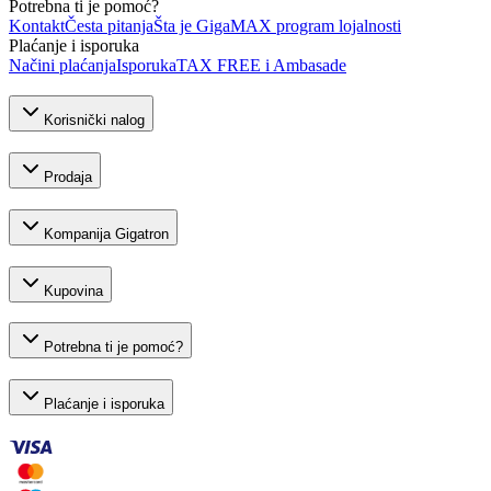
Potrebna ti je pomoć?
Kontakt
Česta pitanja
Šta je GigaMAX program lojalnosti
Plaćanje i isporuka
Načini plaćanja
Isporuka
TAX FREE i Ambasade
Korisnički nalog
Prodaja
Kompanija Gigatron
Kupovina
Potrebna ti je pomoć?
Plaćanje i isporuka