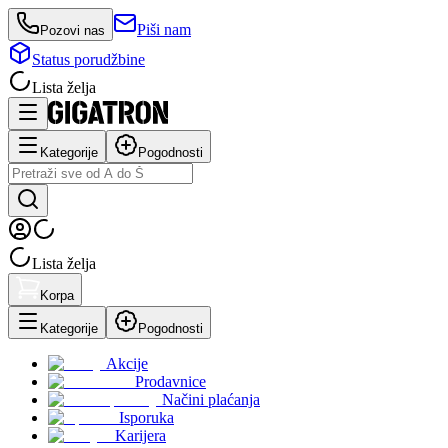
Piši nam
Pozovi nas
Status porudžbine
Lista želja
Kategorije
Pogodnosti
Lista želja
Korpa
Kategorije
Pogodnosti
Akcije
Prodavnice
Načini plaćanja
Isporuka
Karijera