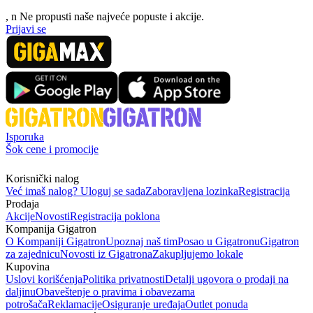
, n
N
e propusti naše najveće popuste i akcije.
Prijavi se
Isporuka
Šok cene i promocije
Korisnički nalog
Već imaš nalog? Uloguj se sada
Zaboravljena lozinka
Registracija
Prodaja
Akcije
Novosti
Registracija poklona
Kompanija Gigatron
O Kompaniji Gigatron
Upoznaj naš tim
Posao u Gigatronu
Gigatron
za zajednicu
Novosti iz Gigatrona
Zakupljujemo lokale
Kupovina
Uslovi korišćenja
Politika privatnosti
Detalji ugovora o prodaji na
daljinu
Obaveštenje o pravima i obavezama
potrošača
Reklamacije
Osiguranje uređaja
Outlet ponuda