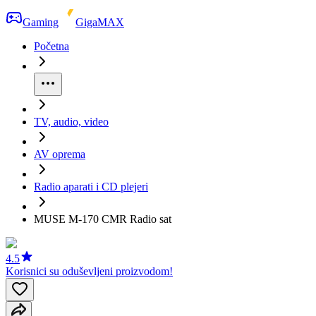
Gaming
GigaMAX
Početna
TV, audio, video
AV oprema
Radio aparati i CD plejeri
MUSE M-170 CMR Radio sat
4.5
Korisnici su oduševljeni proizvodom!