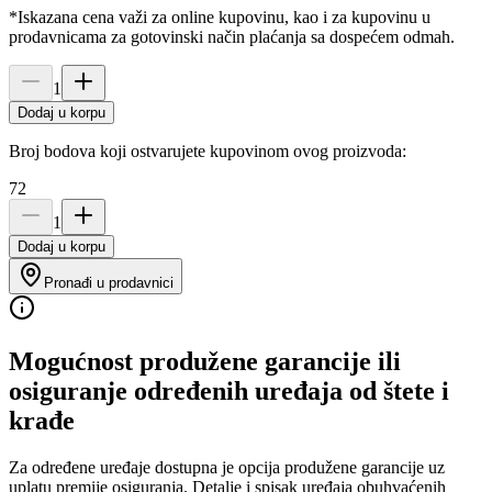
*Iskazana cena važi za online kupovinu, kao i za kupovinu u
prodavnicama za gotovinski način plaćanja sa dospećem odmah.
1
Dodaj u korpu
Broj bodova koji ostvarujete kupovinom ovog proizvoda:
72
1
Dodaj u korpu
Pronađi u prodavnici
Mogućnost produžene garancije ili
osiguranje određenih uređaja od štete i
krađe
Za određene uređaje dostupna je opcija produžene garancije uz
uplatu premije osiguranja. Detalje i spisak uređaja obuhvaćenih