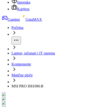
Isporuka
Karijera
Gaming
GigaMAX
Početna
Laptop, računari i IT oprema
Komponente
Matične ploče
MSI PRO H810M-B