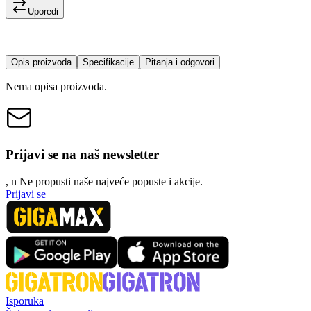
Uporedi
Opis proizvoda
Specifikacije
Pitanja i odgovori
Nema opisa proizvoda.
Prijavi se na naš newsletter
, n
N
e propusti naše najveće popuste i akcije.
Prijavi se
Isporuka