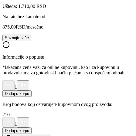
Ušteda: 1.710,00 RSD
Na rate bez kamate od
875,00
RSD
/mesečno
Saznajte više
Informacije o popustu
*Iskazana cena važi za online kupovinu, kao i za kupovinu u
prodavnicama za gotovinski način plaćanja sa dospećem odmah.
1
Dodaj u korpu
Broj bodova koji ostvarujete kupovinom ovog proizvoda:
210
1
Dodaj u korpu