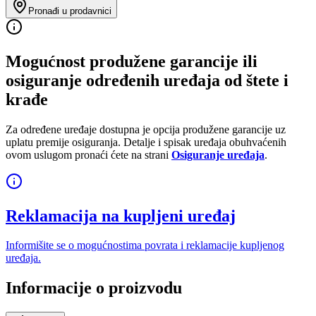
Pronađi u prodavnici
Mogućnost produžene garancije ili
osiguranje određenih uređaja od štete i
krađe
Za određene uređaje dostupna je opcija produžene garancije uz
uplatu premije osiguranja. Detalje i spisak uređaja obuhvaćenih
ovom uslugom pronaći ćete na strani
Osiguranje uređaja
.
Reklamacija na kupljeni uređaj
Informišite se o mogućnostima povrata i reklamacije kupljenog
uređaja.
Informacije o proizvodu