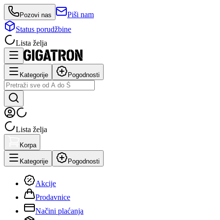
Piši nam
Pozovi nas
Status porudžbine
Lista želja
Kategorije
Pogodnosti
Lista želja
Korpa
Kategorije
Pogodnosti
Akcije
Prodavnice
Načini plaćanja