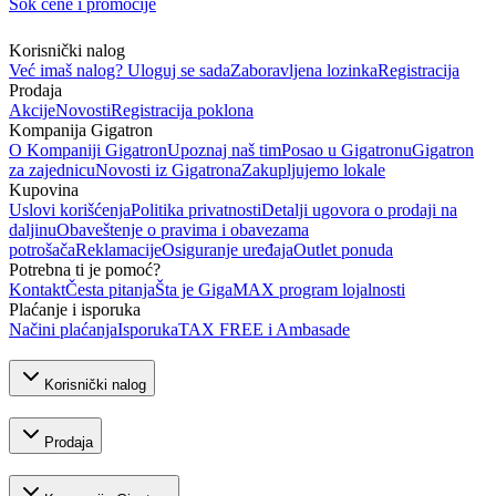
Šok cene i promocije
Korisnički nalog
Već imaš nalog? Uloguj se sada
Zaboravljena lozinka
Registracija
Prodaja
Akcije
Novosti
Registracija poklona
Kompanija Gigatron
O Kompaniji Gigatron
Upoznaj naš tim
Posao u Gigatronu
Gigatron
za zajednicu
Novosti iz Gigatrona
Zakupljujemo lokale
Kupovina
Uslovi korišćenja
Politika privatnosti
Detalji ugovora o prodaji na
daljinu
Obaveštenje o pravima i obavezama
potrošača
Reklamacije
Osiguranje uređaja
Outlet ponuda
Potrebna ti je pomoć?
Kontakt
Česta pitanja
Šta je GigaMAX program lojalnosti
Plaćanje i isporuka
Načini plaćanja
Isporuka
TAX FREE i Ambasade
Korisnički nalog
Prodaja