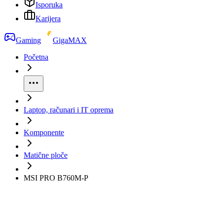
Isporuka
Karijera
Gaming
GigaMAX
Početna
Laptop, računari i IT oprema
Komponente
Matične ploče
MSI PRO B760M-P