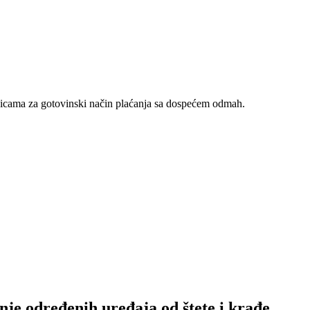
nicama za gotovinski način plaćanja sa dospećem odmah.
nje određenih uređaja od štete i krađe