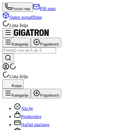
Piši nam
Pozovi nas
Status porudžbine
Lista želja
Kategorije
Pogodnosti
Lista želja
Korpa
Kategorije
Pogodnosti
Akcije
Prodavnice
Načini plaćanja