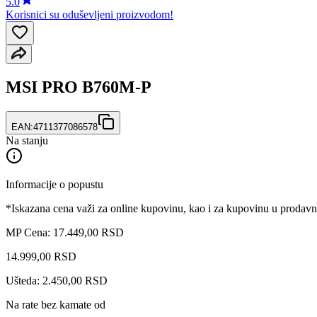
5.0
Korisnici su oduševljeni proizvodom!
MSI PRO B760M-P
EAN:
4711377086578
Na stanju
Informacije o popustu
*Iskazana cena važi za online kupovinu, kao i za kupovinu u prodav
MP Cena: 17.449,00 RSD
14.999
,
00
RSD
Ušteda: 2.450,00 RSD
Na rate bez kamate od