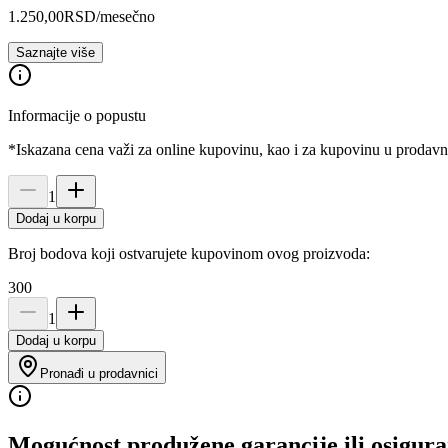
1.250,00
RSD
/mesečno
Saznajte više
Informacije o popustu
*Iskazana cena važi za online kupovinu, kao i za kupovinu u prodav
1
Dodaj u korpu
Broj bodova koji ostvarujete kupovinom ovog proizvoda:
300
1
Dodaj u korpu
Pronađi u prodavnici
Mogućnost produžene garancije ili osigura