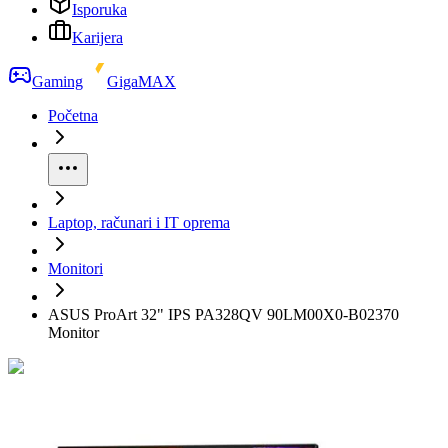
Isporuka
Karijera
Gaming
GigaMAX
Početna
Laptop, računari i IT oprema
Monitori
ASUS ProArt 32" IPS PA328QV 90LM00X0-B02370
Monitor