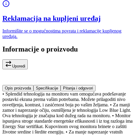
Reklamacija na kupljeni uređaj
Informišite se o mogućnostima povrata i reklamacije kupljenog
uređaja.
Informacije o proizvodu
Uporedi
Opis proizvoda
Specifikacije
Pitanja i odgovori
• Splendid tehnologija na monitoru vam omogućava podešavanje
postavki ekrana prema vašim potrebama. Možete prilagoditi nivo
osvetljenja, kontrast, i zasićenost boja po vašim željama. • Za manji
zamor i naprezanje očiju, osmišljena je tehnologija Low Blue Light.
Ova tehnologija je značajna kod dužeg rada na monitoru. • Monitor
ispunjava stroge standarde energetske efikasnosti i iz tog razloga ima
Energy Star sertifikat. Kupovinom ovog monitora brinete o zaštiti
životne sredine i štedite energiju. • Za manje naprezanje vratnih