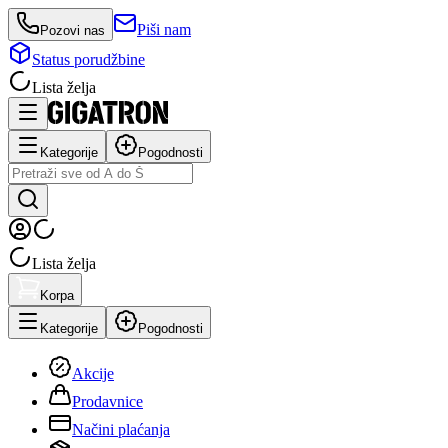
Piši nam
Pozovi nas
Status porudžbine
Lista želja
Kategorije
Pogodnosti
Lista želja
Korpa
Kategorije
Pogodnosti
Akcije
Prodavnice
Načini plaćanja