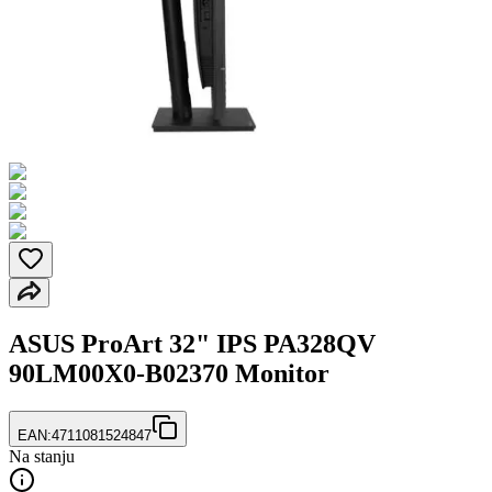
ASUS ProArt 32" IPS PA328QV
90LM00X0-B02370 Monitor
EAN:
4711081524847
Na stanju