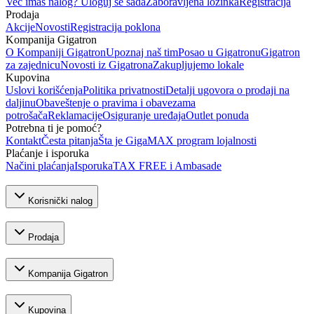
Već imaš nalog? Uloguj se sada
Zaboravljena lozinka
Registracija
Prodaja
Akcije
Novosti
Registracija poklona
Kompanija Gigatron
O Kompaniji Gigatron
Upoznaj naš tim
Posao u Gigatronu
Gigatron
za zajednicu
Novosti iz Gigatrona
Zakupljujemo lokale
Kupovina
Uslovi korišćenja
Politika privatnosti
Detalji ugovora o prodaji na
daljinu
Obaveštenje o pravima i obavezama
potrošača
Reklamacije
Osiguranje uređaja
Outlet ponuda
Potrebna ti je pomoć?
Kontakt
Česta pitanja
Šta je GigaMAX program lojalnosti
Plaćanje i isporuka
Načini plaćanja
Isporuka
TAX FREE i Ambasade
Korisnički nalog
Prodaja
Kompanija Gigatron
Kupovina