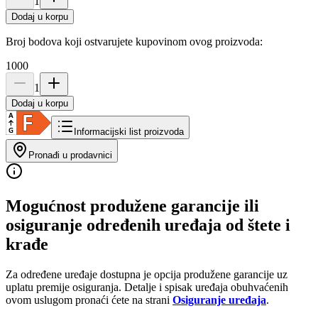
1
Dodaj u korpu
Broj bodova koji ostvarujete kupovinom ovog proizvoda:
1000
1
Dodaj u korpu
Informacijski list proizvoda
Pronađi u prodavnici
Mogućnost produžene garancije ili
osiguranje određenih uređaja od štete i
krađe
Za određene uređaje dostupna je opcija produžene garancije uz
uplatu premije osiguranja. Detalje i spisak uređaja obuhvaćenih
ovom uslugom pronaći ćete na strani
Osiguranje uređaja
.