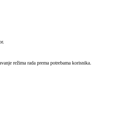
or.
đavanje režima rada prema potrebama korisnika.