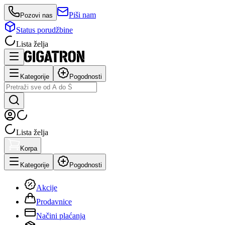
Piši nam
Pozovi nas
Status porudžbine
Lista želja
Kategorije
Pogodnosti
Lista želja
Korpa
Kategorije
Pogodnosti
Akcije
Prodavnice
Načini plaćanja