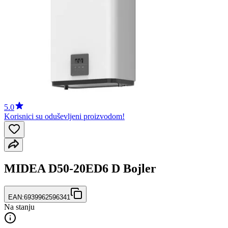
5.0
Korisnici su oduševljeni proizvodom!
MIDEA D50-20ED6 D Bojler
EAN:
6939962596341
Na stanju