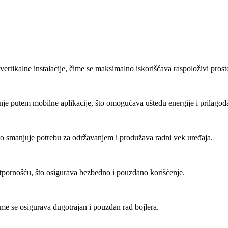
ertikalne instalacije, čime se maksimalno iskorišćava raspoloživi prost
je putem mobilne aplikacije, što omogućava uštedu energije i prilago
to smanjuje potrebu za održavanjem i produžava radni vek uređaja.
tpornošću, što osigurava bezbedno i pouzdano korišćenje.
čime se osigurava dugotrajan i pouzdan rad bojlera.