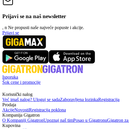
Prijavi se na naš newsletter
, n
N
e propusti naše najveće popuste i akcije.
Prijavi se
Isporuka
Šok cene i promocije
Korisnički nalog
Već imaš nalog? Uloguj se sada
Zaboravljena lozinka
Registracija
Prodaja
Akcije
Novosti
Registracija poklona
Kompanija Gigatron
O Kompaniji Gigatron
Upoznaj naš tim
Posao u Gigatronu
Gigatron za
Kupovina