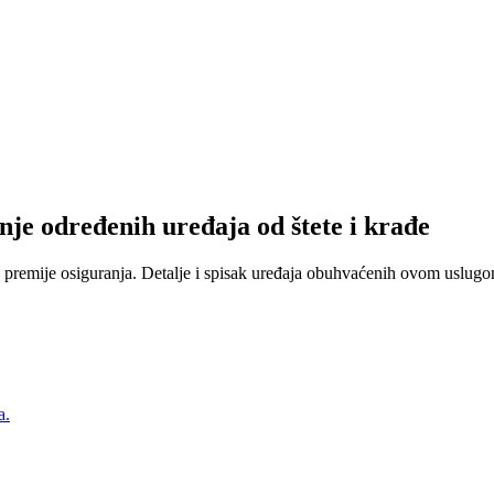
nje određenih uređaja od štete i krađe
 premije osiguranja. Detalje i spisak uređaja obuhvaćenih ovom uslugom
a.