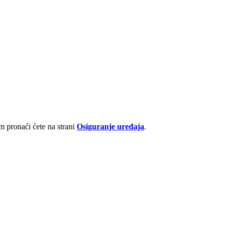
 pronaći ćete na strani
Osiguranje uređaja
.