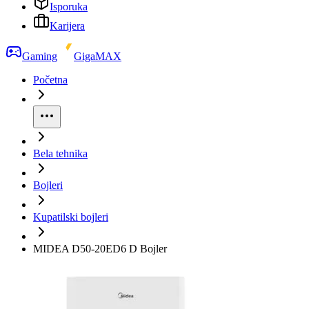
Isporuka
Karijera
Gaming
GigaMAX
Početna
Bela tehnika
Bojleri
Kupatilski bojleri
MIDEA D50-20ED6 D Bojler