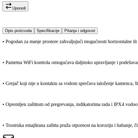
Uporedi
Opis proizvoda
Specifikacije
Pitanja i odgovori
• Pogodan za manje prostore zahvaljujući mogućnosti horizontalne ili v
• Pametna WiFi kontrola omogućava daljinsko upravljanje i podešavan
• Grejač koji nije u kontaktu sa vodom sprečava taloženje kamenca, š
• Opremljen zaštitom od pregrevanja, indikatorima rada i IPX4 vodoo
• Trostruka emajlirana zaštita pruža otpornost na koroziju i habanje, 