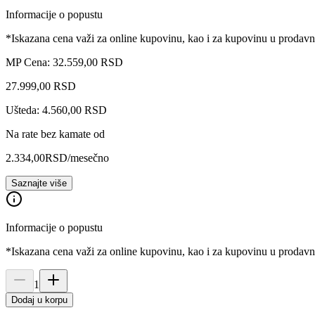
Informacije o popustu
*Iskazana cena važi za online kupovinu, kao i za kupovinu u prodav
MP Cena: 32.559,00 RSD
27.999
,
00
RSD
Ušteda: 4.560,00 RSD
Na rate bez kamate od
2.334,00
RSD
/mesečno
Saznajte više
Informacije o popustu
*Iskazana cena važi za online kupovinu, kao i za kupovinu u prodav
1
Dodaj u korpu