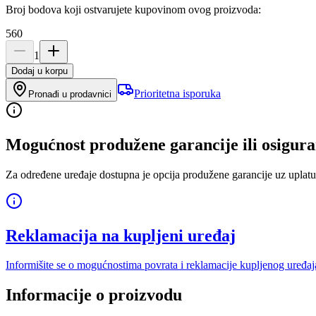
Broj bodova koji ostvarujete kupovinom ovog proizvoda:
560
1
Dodaj u korpu
Prioritetna isporuka
Pronađi u prodavnici
Mogućnost produžene garancije ili osigura
Za određene uređaje dostupna je opcija produžene garancije uz uplatu
Reklamacija na kupljeni uređaj
Informišite se o mogućnostima povrata i reklamacije kupljenog uređaj
Informacije o proizvodu