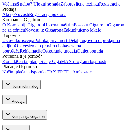
Već imaš nalog? Uloguj se sada
Zaboravljena lozinka
Registracija
Prodaja
Akcije
Novosti
Registracija poklona
Kompanija Gigatron
O Kompaniji Gigatron
Upoznaj naš tim
Posao u Gigatronu
Gigatron
za zajednicu
Novosti iz Gigatrona
Zakupljujemo lokale
Kupovina
Uslovi korišćenja
Politika privatnosti
Detalji ugovora o prodaji na
daljinu
Obaveštenje o pravima i obavezama
potrošača
Reklamacije
Osiguranje uređaja
Outlet ponuda
Potrebna ti je pomoć?
Kontakt
Česta pitanja
Šta je GigaMAX program lojalnosti
Plaćanje i isporuka
Načini plaćanja
Isporuka
TAX FREE i Ambasade
Korisnički nalog
Prodaja
Kompanija Gigatron