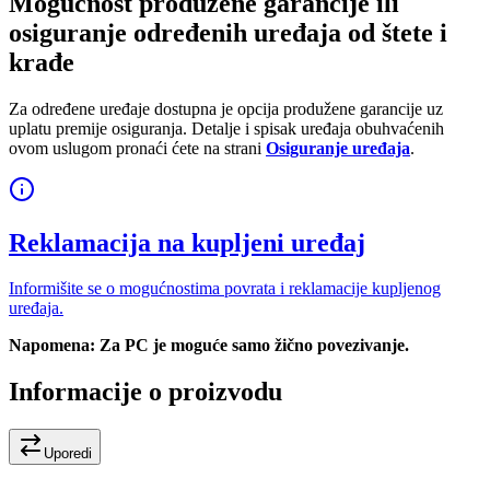
Mogućnost produžene garancije ili
osiguranje određenih uređaja od štete i
krađe
Za određene uređaje dostupna je opcija produžene garancije uz
uplatu premije osiguranja. Detalje i spisak uređaja obuhvaćenih
ovom uslugom pronaći ćete na strani
Osiguranje uređaja
.
Reklamacija na kupljeni uređaj
Informišite se o mogućnostima povrata i reklamacije kupljenog
uređaja.
Napomena: Za PC je moguće samo žično povezivanje.
Informacije o proizvodu
Uporedi