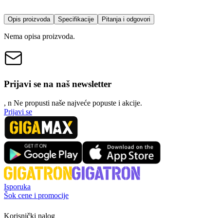
Opis proizvoda
Specifikacije
Pitanja i odgovori
Nema opisa proizvoda.
Prijavi se na naš newsletter
, n
N
e propusti naše najveće popuste i akcije.
Prijavi se
Isporuka
Šok cene i promocije
Korisnički nalog