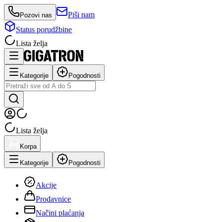
Piši nam
Pozovi nas
Status porudžbine
Lista želja
Kategorije
Pogodnosti
Lista želja
Korpa
Kategorije
Pogodnosti
Akcije
Prodavnice
Načini plaćanja