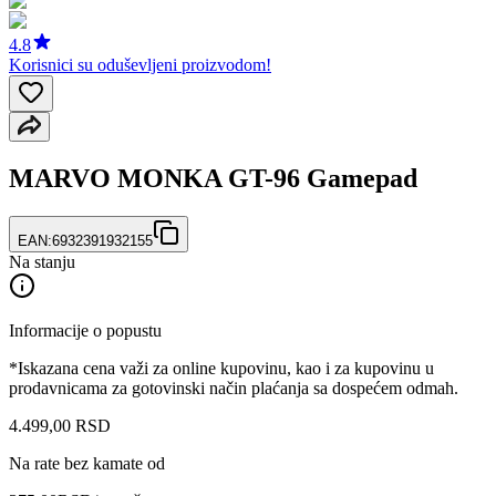
4.8
Korisnici su oduševljeni proizvodom!
MARVO MONKA GT-96 Gamepad
EAN:
6932391932155
Na stanju
Informacije o popustu
*Iskazana cena važi za online kupovinu, kao i za kupovinu u
prodavnicama za gotovinski način plaćanja sa dospećem odmah.
4.499
,
00
RSD
Na rate bez kamate od