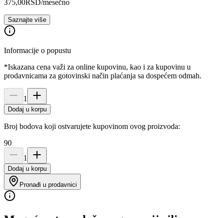
375,00
RSD
/mesečno
Saznajte više
Informacije o popustu
*Iskazana cena važi za online kupovinu, kao i za kupovinu u
prodavnicama za gotovinski način plaćanja sa dospećem odmah.
1
Dodaj u korpu
Broj bodova koji ostvarujete kupovinom ovog proizvoda:
90
1
Dodaj u korpu
Pronađi u prodavnici