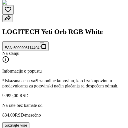
LOGITECH Yeti Orb RGB White
EAN:
5099206114494
Na stanju
Informacije o popustu
*Iskazana cena važi za online kupovinu, kao i za kupovinu u
prodavnicama za gotovinski način plaćanja sa dospećem odmah.
9.999
,
00
RSD
Na rate bez kamate od
834,00
RSD
/mesečno
Saznajte više