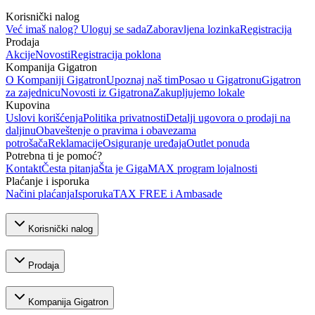
Korisnički nalog
Već imaš nalog? Uloguj se sada
Zaboravljena lozinka
Registracija
Prodaja
Akcije
Novosti
Registracija poklona
Kompanija Gigatron
O Kompaniji Gigatron
Upoznaj naš tim
Posao u Gigatronu
Gigatron
za zajednicu
Novosti iz Gigatrona
Zakupljujemo lokale
Kupovina
Uslovi korišćenja
Politika privatnosti
Detalji ugovora o prodaji na
daljinu
Obaveštenje o pravima i obavezama
potrošača
Reklamacije
Osiguranje uređaja
Outlet ponuda
Potrebna ti je pomoć?
Kontakt
Česta pitanja
Šta je GigaMAX program lojalnosti
Plaćanje i isporuka
Načini plaćanja
Isporuka
TAX FREE i Ambasade
Korisnički nalog
Prodaja
Kompanija Gigatron