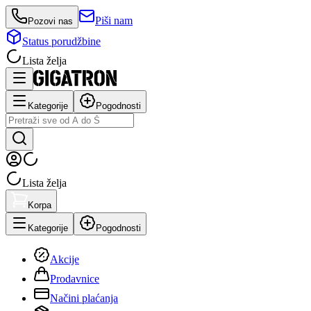
Piši nam
Pozovi nas
Status porudžbine
Lista želja
Kategorije
Pogodnosti
Lista želja
Korpa
Kategorije
Pogodnosti
Akcije
Prodavnice
Načini plaćanja