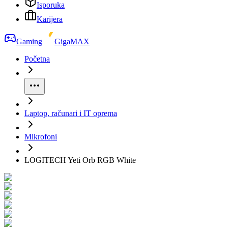
Isporuka
Karijera
Gaming
GigaMAX
Početna
Laptop, računari i IT oprema
Mikrofoni
LOGITECH Yeti Orb RGB White