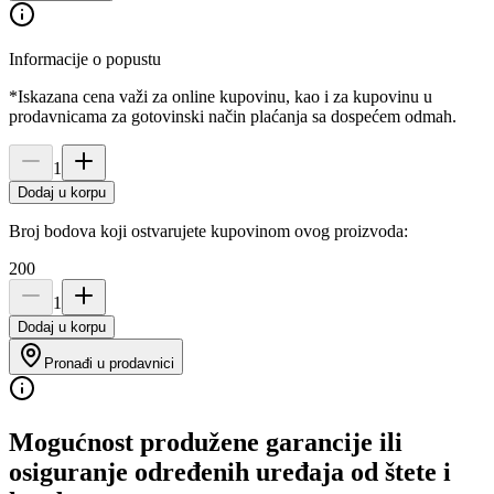
Informacije o popustu
*Iskazana cena važi za online kupovinu, kao i za kupovinu u
prodavnicama za gotovinski način plaćanja sa dospećem odmah.
1
Dodaj u korpu
Broj bodova koji ostvarujete kupovinom ovog proizvoda:
200
1
Dodaj u korpu
Pronađi u prodavnici
Mogućnost produžene garancije ili
osiguranje određenih uređaja od štete i