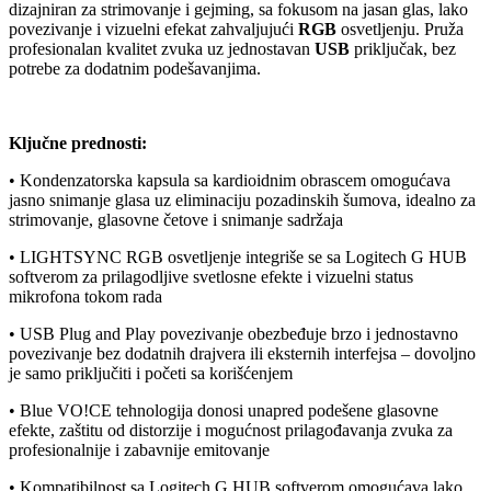
dizajniran za strimovanje i gejming, sa fokusom na jasan glas, lako
povezivanje i vizuelni efekat zahvaljujući
RGB
osvetljenju. Pruža
profesionalan kvalitet zvuka uz jednostavan
USB
priključak, bez
potrebe za dodatnim podešavanjima.
Ključne prednosti:
• Kondenzatorska kapsula sa kardioidnim obrascem omogućava
jasno snimanje glasa uz eliminaciju pozadinskih šumova, idealno za
strimovanje, glasovne četove i snimanje sadržaja
• LIGHTSYNC RGB osvetljenje integriše se sa Logitech G HUB
softverom za prilagodljive svetlosne efekte i vizuelni status
mikrofona tokom rada
• USB Plug and Play povezivanje obezbeđuje brzo i jednostavno
povezivanje bez dodatnih drajvera ili eksternih interfejsa – dovoljno
je samo priključiti i početi sa korišćenjem
• Blue VO!CE tehnologija donosi unapred podešene glasovne
efekte, zaštitu od distorzije i mogućnost prilagođavanja zvuka za
profesionalnije i zabavnije emitovanje
• Kompatibilnost sa Logitech G HUB softverom omogućava lako