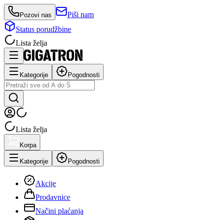
Piši nam
Pozovi nas
Status porudžbine
Lista želja
Kategorije
Pogodnosti
Lista želja
Korpa
Kategorije
Pogodnosti
Akcije
Prodavnice
Načini plaćanja