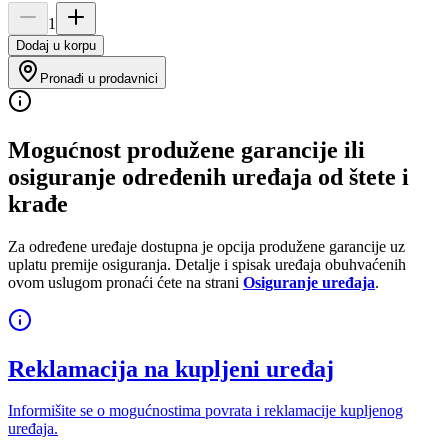
1
Dodaj u korpu
Pronađi u prodavnici
Mogućnost produžene garancije ili
osiguranje određenih uređaja od štete i
krađe
Za određene uređaje dostupna je opcija produžene garancije uz
uplatu premije osiguranja. Detalje i spisak uređaja obuhvaćenih
ovom uslugom pronaći ćete na strani
Osiguranje uređaja
.
Reklamacija na kupljeni uređaj
Informišite se o mogućnostima povrata i reklamacije kupljenog
uređaja.