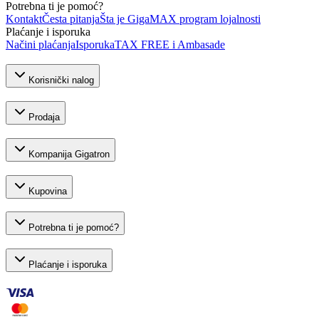
Potrebna ti je pomoć?
Kontakt
Česta pitanja
Šta je GigaMAX program lojalnosti
Plaćanje i isporuka
Načini plaćanja
Isporuka
TAX FREE i Ambasade
Korisnički nalog
Prodaja
Kompanija Gigatron
Kupovina
Potrebna ti je pomoć?
Plaćanje i isporuka