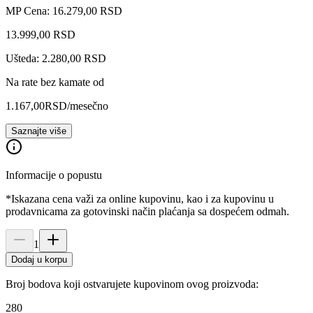
MP Cena: 16.279,00 RSD
13.999
,
00
RSD
Ušteda: 2.280,00 RSD
Na rate bez kamate od
1.167,00
RSD
/mesečno
Saznajte više
Informacije o popustu
*Iskazana cena važi za online kupovinu, kao i za kupovinu u
prodavnicama za gotovinski način plaćanja sa dospećem odmah.
1
Dodaj u korpu
Broj bodova koji ostvarujete kupovinom ovog proizvoda:
280