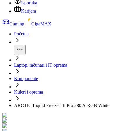
Isporuka
Karijera
Gaming
GigaMAX
Početna
Laptop, računari i IT oprema
Komponente
Kuleri i oprema
ARCTIC Liquid Freezer III Pro 280 A-RGB White