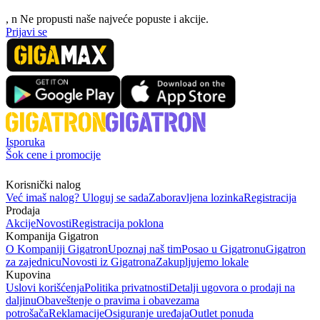
, n
N
e propusti naše najveće popuste i akcije.
Prijavi se
Isporuka
Šok cene i promocije
Korisnički nalog
Već imaš nalog? Uloguj se sada
Zaboravljena lozinka
Registracija
Prodaja
Akcije
Novosti
Registracija poklona
Kompanija Gigatron
O Kompaniji Gigatron
Upoznaj naš tim
Posao u Gigatronu
Gigatron
za zajednicu
Novosti iz Gigatrona
Zakupljujemo lokale
Kupovina
Uslovi korišćenja
Politika privatnosti
Detalji ugovora o prodaji na
daljinu
Obaveštenje o pravima i obavezama
potrošača
Reklamacije
Osiguranje uređaja
Outlet ponuda