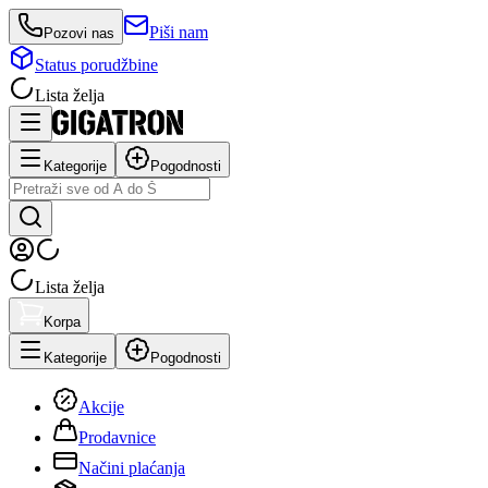
Piši nam
Pozovi nas
Status porudžbine
Lista želja
Kategorije
Pogodnosti
Lista želja
Korpa
Kategorije
Pogodnosti
Akcije
Prodavnice
Načini plaćanja