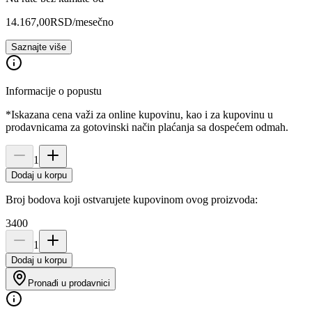
14.167,00
RSD
/mesečno
Saznajte više
Informacije o popustu
*Iskazana cena važi za online kupovinu, kao i za kupovinu u
prodavnicama za gotovinski način plaćanja sa dospećem odmah.
1
Dodaj u korpu
Broj bodova koji ostvarujete kupovinom ovog proizvoda:
3400
1
Dodaj u korpu
Pronađi u prodavnici