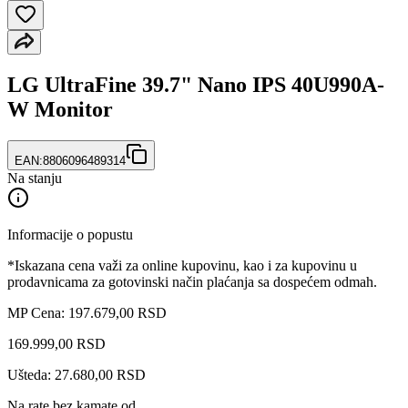
LG UltraFine 39.7" Nano IPS 40U990A-
W Monitor
EAN:
8806096489314
Na stanju
Informacije o popustu
*Iskazana cena važi za online kupovinu, kao i za kupovinu u
prodavnicama za gotovinski način plaćanja sa dospećem odmah.
MP Cena: 197.679,00 RSD
169.999
,
00
RSD
Ušteda: 27.680,00 RSD
Na rate bez kamate od