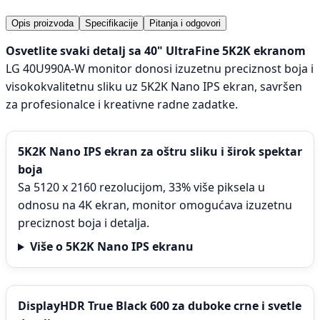
Opis proizvoda
Specifikacije
Pitanja i odgovori
Osvetlite svaki detalj sa 40" UltraFine 5K2K ekranom
LG 40U990A-W monitor donosi izuzetnu preciznost boja i
visokokvalitetnu sliku uz 5K2K Nano IPS ekran, savršen
za profesionalce i kreativne radne zadatke.
5K2K Nano IPS ekran za oštru sliku i širok spektar
boja
Sa 5120 x 2160 rezolucijom, 33% više piksela u
odnosu na 4K ekran, monitor omogućava izuzetnu
preciznost boja i detalja.
Više o 5K2K Nano IPS ekranu
DisplayHDR True Black 600 za duboke crne i svetle