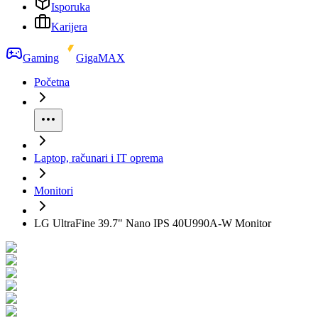
Isporuka
Karijera
Gaming
GigaMAX
Početna
Laptop, računari i IT oprema
Monitori
LG UltraFine 39.7" Nano IPS 40U990A-W Monitor