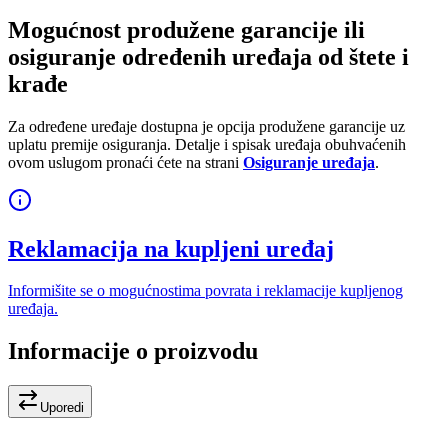
Mogućnost produžene garancije ili
osiguranje određenih uređaja od štete i
krađe
Za određene uređaje dostupna je opcija produžene garancije uz
uplatu premije osiguranja. Detalje i spisak uređaja obuhvaćenih
ovom uslugom pronaći ćete na strani
Osiguranje uređaja
.
Reklamacija na kupljeni uređaj
Informišite se o mogućnostima povrata i reklamacije kupljenog
uređaja.
Informacije o proizvodu
Uporedi