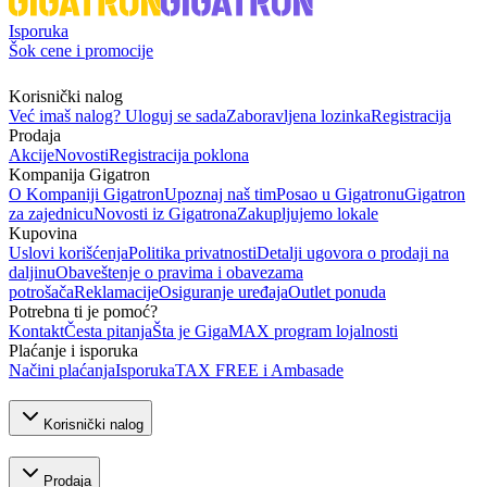
Isporuka
Šok cene i promocije
Korisnički nalog
Već imaš nalog? Uloguj se sada
Zaboravljena lozinka
Registracija
Prodaja
Akcije
Novosti
Registracija poklona
Kompanija Gigatron
O Kompaniji Gigatron
Upoznaj naš tim
Posao u Gigatronu
Gigatron
za zajednicu
Novosti iz Gigatrona
Zakupljujemo lokale
Kupovina
Uslovi korišćenja
Politika privatnosti
Detalji ugovora o prodaji na
daljinu
Obaveštenje o pravima i obavezama
potrošača
Reklamacije
Osiguranje uređaja
Outlet ponuda
Potrebna ti je pomoć?
Kontakt
Česta pitanja
Šta je GigaMAX program lojalnosti
Plaćanje i isporuka
Načini plaćanja
Isporuka
TAX FREE i Ambasade
Korisnički nalog
Prodaja