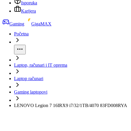
Isporuka
Karijera
Gaming
GigaMAX
Početna
Laptop, računari i IT oprema
Laptop računari
Gaming laptopovi
LENOVO Legion 7 16IRX9 i7/32/1TB/4070 83FD008RYA