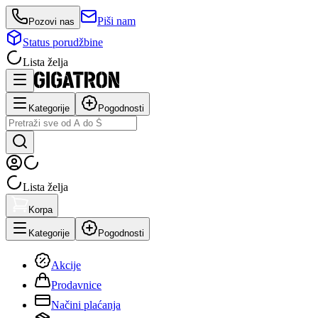
Piši nam
Pozovi nas
Status porudžbine
Lista želja
Kategorije
Pogodnosti
Lista želja
Korpa
Kategorije
Pogodnosti
Akcije
Prodavnice
Načini plaćanja