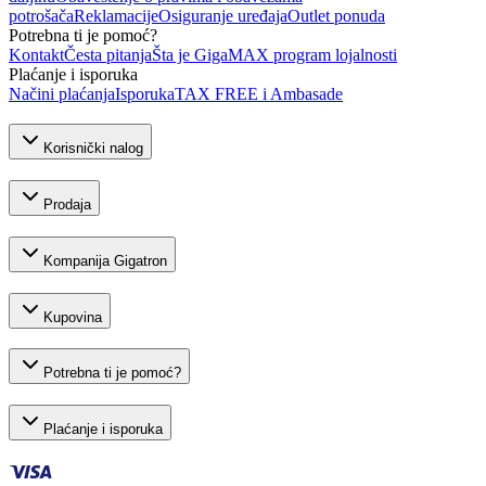
potrošača
Reklamacije
Osiguranje uređaja
Outlet ponuda
Potrebna ti je pomoć?
Kontakt
Česta pitanja
Šta je GigaMAX program lojalnosti
Plaćanje i isporuka
Načini plaćanja
Isporuka
TAX FREE i Ambasade
Korisnički nalog
Prodaja
Kompanija Gigatron
Kupovina
Potrebna ti je pomoć?
Plaćanje i isporuka