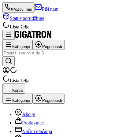
Piši nam
Pozovi nas
Status porudžbine
Lista želja
Kategorije
Pogodnosti
Lista želja
Korpa
Kategorije
Pogodnosti
Akcije
Prodavnice
Načini plaćanja