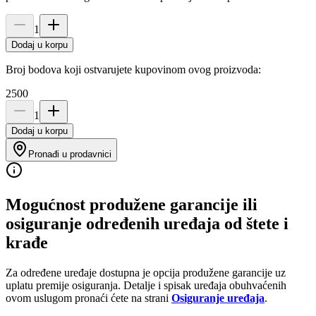
1
Dodaj u korpu
Broj bodova koji ostvarujete kupovinom ovog proizvoda:
2500
1
Dodaj u korpu
Pronađi u prodavnici
Mogućnost produžene garancije ili
osiguranje određenih uređaja od štete i
krađe
Za određene uređaje dostupna je opcija produžene garancije uz
uplatu premije osiguranja. Detalje i spisak uređaja obuhvaćenih
ovom uslugom pronaći ćete na strani
Osiguranje uređaja
.