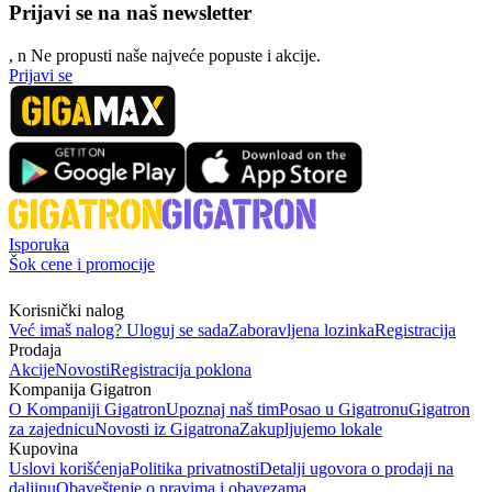
Prijavi se na naš newsletter
, n
N
e propusti naše najveće popuste i akcije.
Prijavi se
Isporuka
Šok cene i promocije
Korisnički nalog
Već imaš nalog? Uloguj se sada
Zaboravljena lozinka
Registracija
Prodaja
Akcije
Novosti
Registracija poklona
Kompanija Gigatron
O Kompaniji Gigatron
Upoznaj naš tim
Posao u Gigatronu
Gigatron
za zajednicu
Novosti iz Gigatrona
Zakupljujemo lokale
Kupovina
Uslovi korišćenja
Politika privatnosti
Detalji ugovora o prodaji na
daljinu
Obaveštenje o pravima i obavezama