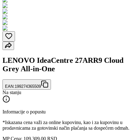
LENOVO IdeaCentre 27ARR9 Cloud
Grey All-in-One
EAN:
199274365509
Na stanju
Informacije o popustu
*Iskazana cena važi za online kupovinu, kao i za kupovinu u
prodavnicama za gotovinski način plaćanja sa dospećem odmah.
MP Cena: 109.309,00 RSD