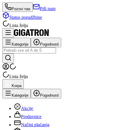
Piši nam
Pozovi nas
Status porudžbine
Lista želja
Kategorije
Pogodnosti
Lista želja
Korpa
Kategorije
Pogodnosti
Akcije
Prodavnice
Načini plaćanja