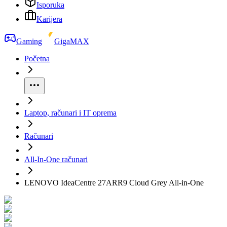
Isporuka
Karijera
Gaming
GigaMAX
Početna
Laptop, računari i IT oprema
Računari
All-In-One računari
LENOVO IdeaCentre 27ARR9 Cloud Grey All-in-One