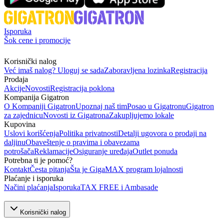
Isporuka
Šok cene i promocije
Korisnički nalog
Već imaš nalog? Uloguj se sada
Zaboravljena lozinka
Registracija
Prodaja
Akcije
Novosti
Registracija poklona
Kompanija Gigatron
O Kompaniji Gigatron
Upoznaj naš tim
Posao u Gigatronu
Gigatron
za zajednicu
Novosti iz Gigatrona
Zakupljujemo lokale
Kupovina
Uslovi korišćenja
Politika privatnosti
Detalji ugovora o prodaji na
daljinu
Obaveštenje o pravima i obavezama
potrošača
Reklamacije
Osiguranje uređaja
Outlet ponuda
Potrebna ti je pomoć?
Kontakt
Česta pitanja
Šta je GigaMAX program lojalnosti
Plaćanje i isporuka
Načini plaćanja
Isporuka
TAX FREE i Ambasade
Korisnički nalog