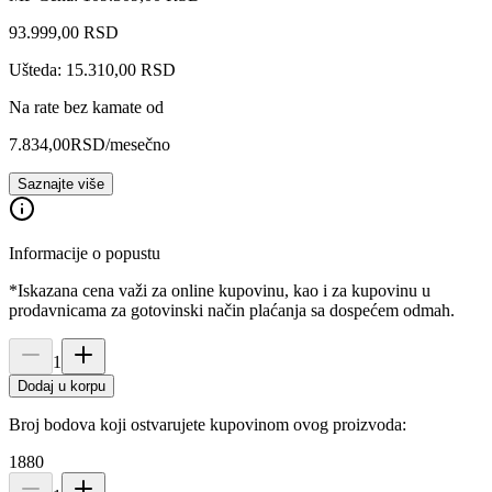
93.999
,
00
RSD
Ušteda: 15.310,00 RSD
Na rate bez kamate od
7.834,00
RSD
/mesečno
Saznajte više
Informacije o popustu
*Iskazana cena važi za online kupovinu, kao i za kupovinu u
prodavnicama za gotovinski način plaćanja sa dospećem odmah.
1
Dodaj u korpu
Broj bodova koji ostvarujete kupovinom ovog proizvoda:
1880