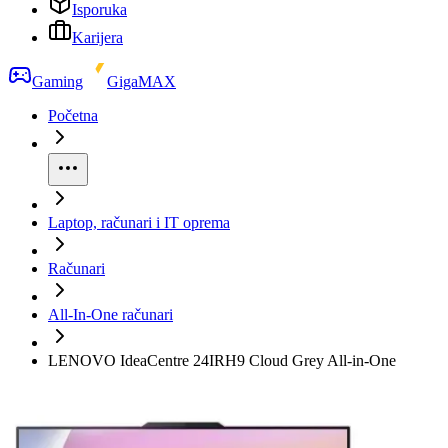
Isporuka
Karijera
Gaming
GigaMAX
Početna
Laptop, računari i IT oprema
Računari
All-In-One računari
LENOVO IdeaCentre 24IRH9 Cloud Grey All-in-One