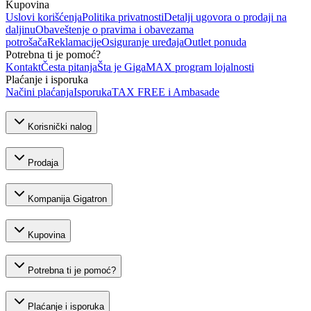
Kupovina
Uslovi korišćenja
Politika privatnosti
Detalji ugovora o prodaji na
daljinu
Obaveštenje o pravima i obavezama
potrošača
Reklamacije
Osiguranje uređaja
Outlet ponuda
Potrebna ti je pomoć?
Kontakt
Česta pitanja
Šta je GigaMAX program lojalnosti
Plaćanje i isporuka
Načini plaćanja
Isporuka
TAX FREE i Ambasade
Korisnički nalog
Prodaja
Kompanija Gigatron
Kupovina
Potrebna ti je pomoć?
Plaćanje i isporuka