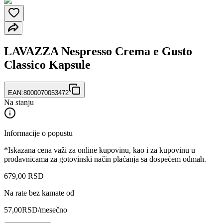
LAVAZZA Nespresso Crema e Gusto
Classico Kapsule
EAN:
8000070053472
Na stanju
Informacije o popustu
*Iskazana cena važi za online kupovinu, kao i za kupovinu u
prodavnicama za gotovinski način plaćanja sa dospećem odmah.
679
,
00
RSD
Na rate bez kamate od
57,00
RSD
/mesečno