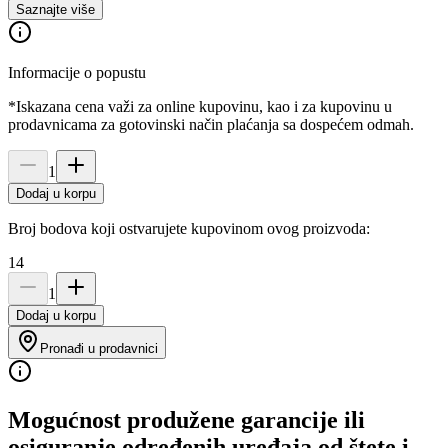
Saznajte više
Informacije o popustu
*Iskazana cena važi za online kupovinu, kao i za kupovinu u
prodavnicama za gotovinski način plaćanja sa dospećem odmah.
1
Dodaj u korpu
Broj bodova koji ostvarujete kupovinom ovog proizvoda:
14
1
Dodaj u korpu
Pronađi u prodavnici
Mogućnost produžene garancije ili
osiguranje određenih uređaja od štete i