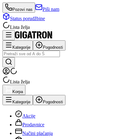
Piši nam
Pozovi nas
Status porudžbine
Lista želja
Kategorije
Pogodnosti
Lista želja
Korpa
Kategorije
Pogodnosti
Akcije
Prodavnice
Načini plaćanja