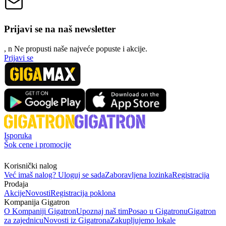
Prijavi se na naš newsletter
, n
N
e propusti naše najveće popuste i akcije.
Prijavi se
Isporuka
Šok cene i promocije
Korisnički nalog
Već imaš nalog? Uloguj se sada
Zaboravljena lozinka
Registracija
Prodaja
Akcije
Novosti
Registracija poklona
Kompanija Gigatron
O Kompaniji Gigatron
Upoznaj naš tim
Posao u Gigatronu
Gigatron
za zajednicu
Novosti iz Gigatrona
Zakupljujemo lokale