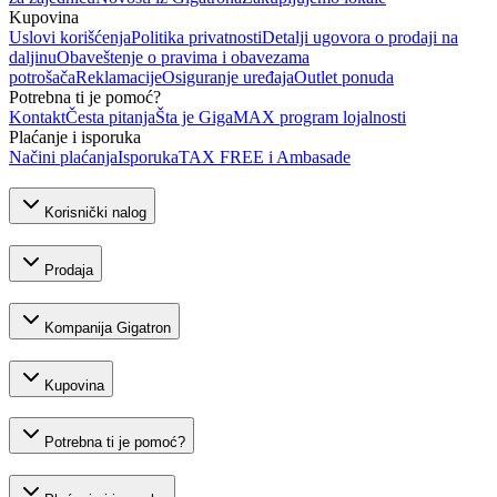
Kupovina
Uslovi korišćenja
Politika privatnosti
Detalji ugovora o prodaji na
daljinu
Obaveštenje o pravima i obavezama
potrošača
Reklamacije
Osiguranje uređaja
Outlet ponuda
Potrebna ti je pomoć?
Kontakt
Česta pitanja
Šta je GigaMAX program lojalnosti
Plaćanje i isporuka
Načini plaćanja
Isporuka
TAX FREE i Ambasade
Korisnički nalog
Prodaja
Kompanija Gigatron
Kupovina
Potrebna ti je pomoć?