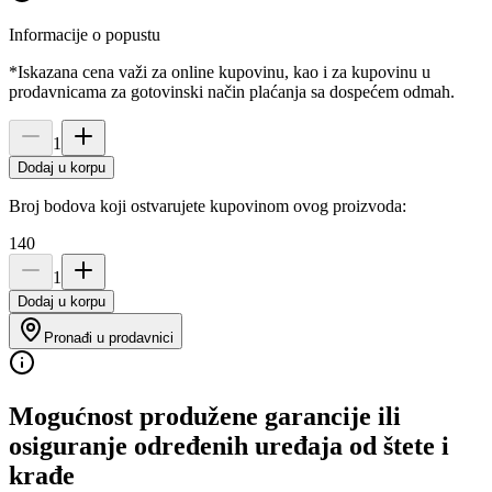
Informacije o popustu
*Iskazana cena važi za online kupovinu, kao i za kupovinu u
prodavnicama za gotovinski način plaćanja sa dospećem odmah.
1
Dodaj u korpu
Broj bodova koji ostvarujete kupovinom ovog proizvoda:
140
1
Dodaj u korpu
Pronađi u prodavnici
Mogućnost produžene garancije ili
osiguranje određenih uređaja od štete i
krađe