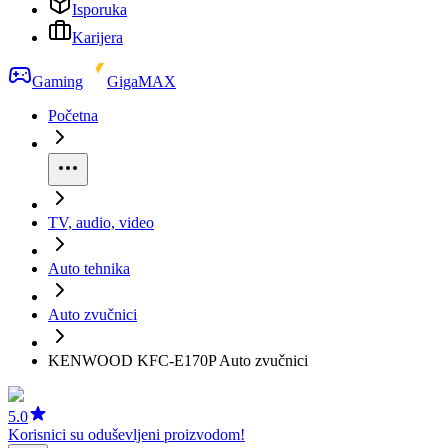
Isporuka
Karijera
Gaming
GigaMAX
Početna
TV, audio, video
Auto tehnika
Auto zvučnici
KENWOOD KFC-E170P Auto zvučnici
5.0
Korisnici su oduševljeni proizvodom!