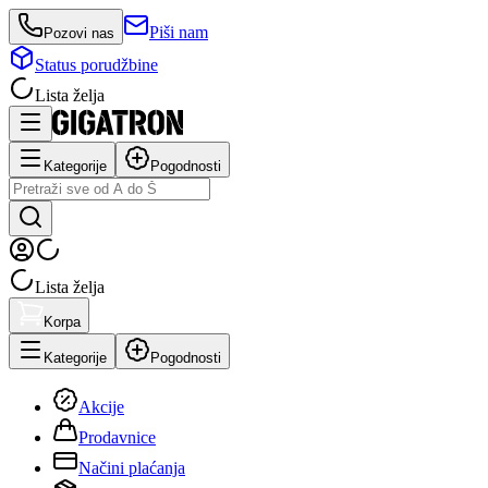
Piši nam
Pozovi nas
Status porudžbine
Lista želja
Kategorije
Pogodnosti
Lista želja
Korpa
Kategorije
Pogodnosti
Akcije
Prodavnice
Načini plaćanja