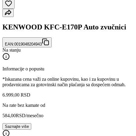
KENWOOD KFC-E170P Auto zvučnici
EAN:
0019048204943
Na stanju
Informacije o popustu
*Iskazana cena važi za online kupovinu, kao i za kupovinu u
prodavnicama za gotovinski način plaćanja sa dospećem odmah.
6.999
,
00
RSD
Na rate bez kamate od
584,00
RSD
/mesečno
Saznajte više