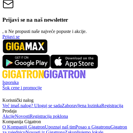
Prijavi se na naš newsletter
, n
N
e propusti naše najveće popuste i akcije.
Prijavi se
Isporuka
Šok cene i promocije
Korisnički nalog
Već imaš nalog? Uloguj se sada
Zaboravljena lozinka
Registracija
Prodaja
Akcije
Novosti
Registracija poklona
Kompanija Gigatron
O Kompaniji Gigatron
Upoznaj naš tim
Posao u Gigatronu
Gigatron
za zajednicu
Novosti iz Gigatrona
Zakupljujemo lokale