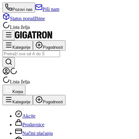
Piši nam
Pozovi nas
Status porudžbine
Lista želja
Kategorije
Pogodnosti
Lista želja
Korpa
Kategorije
Pogodnosti
Akcije
Prodavnice
Načini plaćanja