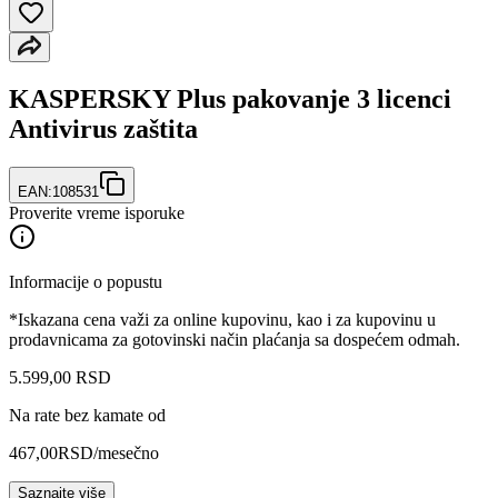
KASPERSKY Plus pakovanje 3 licenci
Antivirus zaštita
EAN:
108531
Proverite vreme isporuke
Informacije o popustu
*Iskazana cena važi za online kupovinu, kao i za kupovinu u
prodavnicama za gotovinski način plaćanja sa dospećem odmah.
5.599
,
00
RSD
Na rate bez kamate od
467,00
RSD
/mesečno
Saznajte više