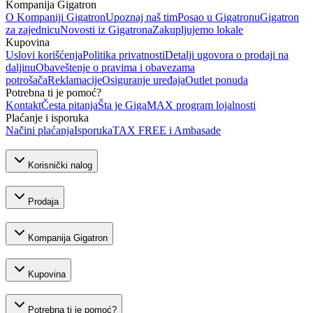
Kompanija Gigatron
O Kompaniji Gigatron
Upoznaj naš tim
Posao u Gigatronu
Gigatron
za zajednicu
Novosti iz Gigatrona
Zakupljujemo lokale
Kupovina
Uslovi korišćenja
Politika privatnosti
Detalji ugovora o prodaji na
daljinu
Obaveštenje o pravima i obavezama
potrošača
Reklamacije
Osiguranje uređaja
Outlet ponuda
Potrebna ti je pomoć?
Kontakt
Česta pitanja
Šta je GigaMAX program lojalnosti
Plaćanje i isporuka
Načini plaćanja
Isporuka
TAX FREE i Ambasade
Korisnički nalog
Prodaja
Kompanija Gigatron
Kupovina
Potrebna ti je pomoć?