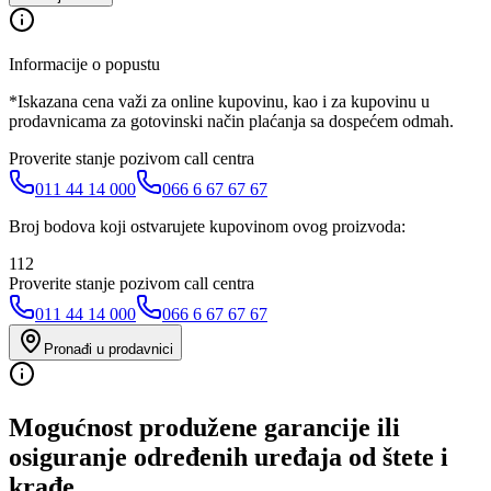
Informacije o popustu
*Iskazana cena važi za online kupovinu, kao i za kupovinu u
prodavnicama za gotovinski način plaćanja sa dospećem odmah.
Proverite stanje pozivom call centra
011 44 14 000
066 6 67 67 67
Broj bodova koji ostvarujete kupovinom ovog proizvoda:
112
Proverite stanje pozivom call centra
011 44 14 000
066 6 67 67 67
Pronađi u prodavnici
Mogućnost produžene garancije ili
osiguranje određenih uređaja od štete i
krađe