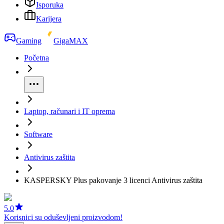
Isporuka
Karijera
Gaming
GigaMAX
Početna
Laptop, računari i IT oprema
Software
Antivirus zaštita
KASPERSKY Plus pakovanje 3 licenci Antivirus zaštita
5.0
Korisnici su oduševljeni proizvodom!