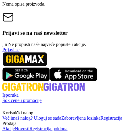
Nema opisa proizvoda.
Prijavi se na naš newsletter
, n
N
e propusti naše najveće popuste i akcije.
Prijavi se
Isporuka
Šok cene i promocije
Korisnički nalog
Već imaš nalog? Uloguj se sada
Zaboravljena lozinka
Registracija
Prodaja
Akcije
Novosti
Registracija poklona