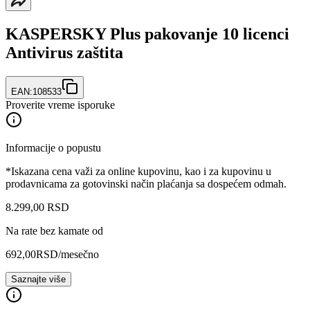
KASPERSKY Plus pakovanje 10 licenci
Antivirus zaštita
EAN:
108533
Proverite vreme isporuke
Informacije o popustu
*Iskazana cena važi za online kupovinu, kao i za kupovinu u
prodavnicama za gotovinski način plaćanja sa dospećem odmah.
8.299
,
00
RSD
Na rate bez kamate od
692,00
RSD
/mesečno
Saznajte više