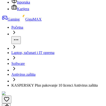
Isporuka
Karijera
Gaming
GigaMAX
Početna
Laptop, računari i IT oprema
Software
Antivirus zaštita
KASPERSKY Plus pakovanje 10 licenci Antivirus zaštita