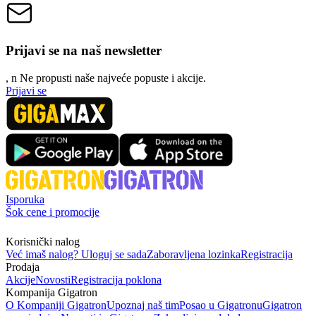
Prijavi se na naš newsletter
, n
N
e propusti naše najveće popuste i akcije.
Prijavi se
Isporuka
Šok cene i promocije
Korisnički nalog
Već imaš nalog? Uloguj se sada
Zaboravljena lozinka
Registracija
Prodaja
Akcije
Novosti
Registracija poklona
Kompanija Gigatron
O Kompaniji Gigatron
Upoznaj naš tim
Posao u Gigatronu
Gigatron