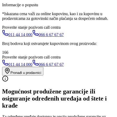
Informacije o popustu
*Iskazana cena važi za online kupovinu, kao i za kupovinu u
prodavnicama za gotovinski način plaćanja sa dospećem odmah.
Proverite stanje pozivom call centra
011 44 14 000
066 6 67 67 67
Broj bodova koji ostvarujete kupovinom ovog proizvoda:
166
Proverite stanje pozivom call centra
011 44 14 000
066 6 67 67 67
Pronađi u prodavnici
Mogućnost produžene garancije ili
osiguranje određenih uređaja od štete i
krađe
Za određene uređaje dostupna je opcija produžene garancije uz