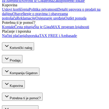
za zajednicu
Novosti iz Gigatrona
Zakupljujemo lokale
Kupovina
Uslovi korišćenja
Politika privatnosti
Detalji ugovora o prodaji na
daljinu
Obaveštenje o pravima i obavezama
potrošača
Reklamacije
Osiguranje uređaja
Outlet ponuda
Potrebna ti je pomoć?
Kontakt
Česta pitanja
Šta je GigaMAX program lojalnosti
Plaćanje i isporuka
Načini plaćanja
Isporuka
TAX FREE i Ambasade
Korisnički nalog
Prodaja
Kompanija Gigatron
Kupovina
Potrebna ti je pomoć?