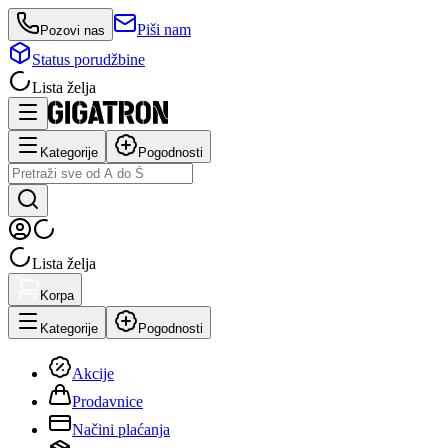
Piši nam
Pozovi nas
Status porudžbine
Lista želja
Kategorije
Pogodnosti
Lista želja
Korpa
Kategorije
Pogodnosti
Akcije
Prodavnice
Načini plaćanja