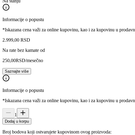
Na stanju
Informacije o popustu
*Iskazana cena važi za online kupovinu, kao i za kupovinu u prodav
2.999
,
00
RSD
Na rate bez kamate od
250,00
RSD
/mesečno
Saznajte više
Informacije o popustu
*Iskazana cena važi za online kupovinu, kao i za kupovinu u prodav
1
Dodaj u korpu
Broj bodova koji ostvarujete kupovinom ovog proizvoda: