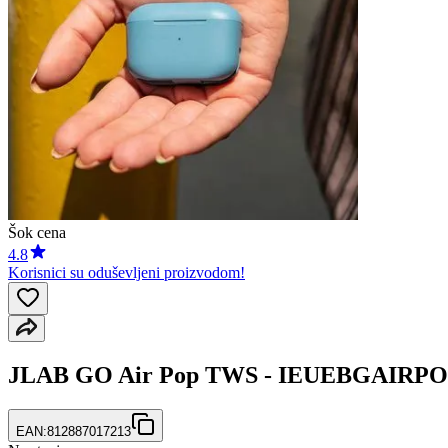
Šok cena
4.8
Korisnici su oduševljeni proizvodom!
JLAB GO Air Pop TWS - IEUEBGAIRPOP
EAN:
812887017213