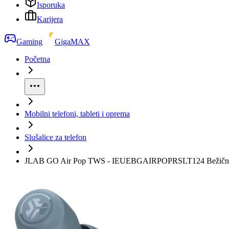
Isporuka
Karijera
Gaming
GigaMAX
Početna
Mobilni telefoni, tableti i oprema
Slušalice za telefon
JLAB GO Air Pop TWS - IEUEBGAIRPOPRSLT124 Bežične