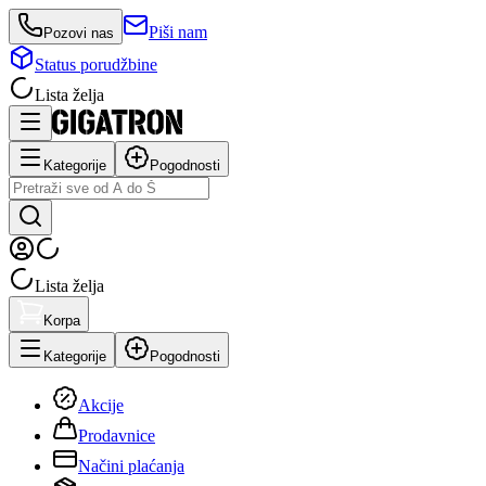
Piši nam
Pozovi nas
Status porudžbine
Lista želja
Kategorije
Pogodnosti
Lista želja
Korpa
Kategorije
Pogodnosti
Akcije
Prodavnice
Načini plaćanja