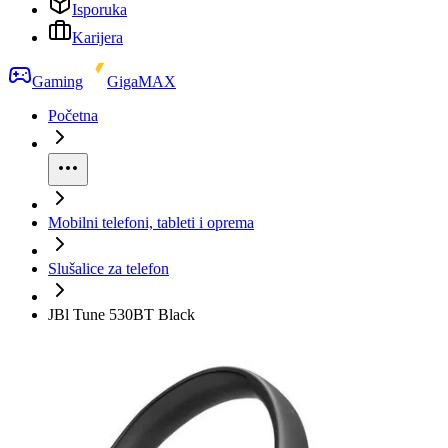
Isporuka
Karijera
Gaming
GigaMAX
Početna
Mobilni telefoni, tableti i oprema
Slušalice za telefon
JBl Tune 530BT Black