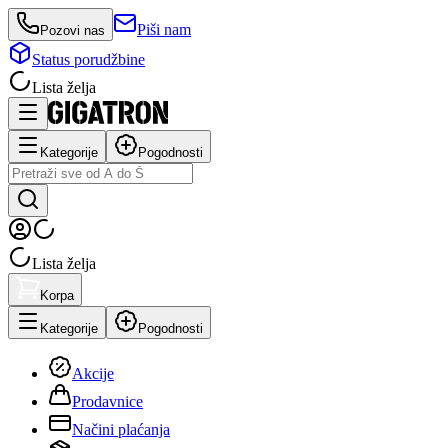
Piši nam
Pozovi nas
Status porudžbine
Lista želja
Kategorije
Pogodnosti
Lista želja
Korpa
Kategorije
Pogodnosti
Akcije
Prodavnice
Načini plaćanja