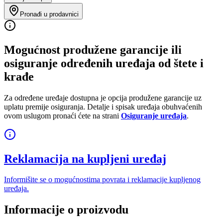
Pronađi u prodavnici
Mogućnost produžene garancije ili
osiguranje određenih uređaja od štete i
krađe
Za određene uređaje dostupna je opcija produžene garancije uz
uplatu premije osiguranja. Detalje i spisak uređaja obuhvaćenih
ovom uslugom pronaći ćete na strani
Osiguranje uređaja
.
Reklamacija na kupljeni uređaj
Informišite se o mogućnostima povrata i reklamacije kupljenog
uređaja.
Informacije o proizvodu