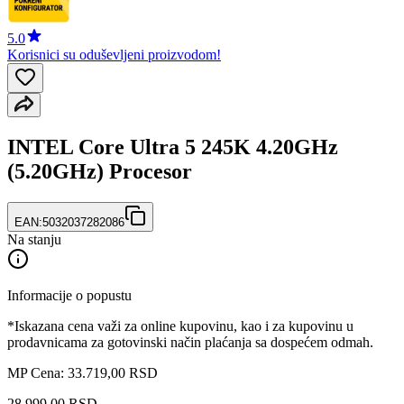
5.0
Korisnici su oduševljeni proizvodom!
INTEL Core Ultra 5 245K 4.20GHz
(5.20GHz) Procesor
EAN:
5032037282086
Na stanju
Informacije o popustu
*Iskazana cena važi za online kupovinu, kao i za kupovinu u
prodavnicama za gotovinski način plaćanja sa dospećem odmah.
MP Cena: 33.719,00 RSD
28.999
,
00
RSD