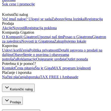
Šok cene i promocije
Korisnički nalog
Već imaš nalog? Uloguj se sada
Zaboravljena lozinka
Registracija
Prodaja
Akcije
Novosti
Registracija poklona
Kompanija Gigatron
O Kompaniji Gigatron
Upoznaj naš tim
Posao u Gigatronu
Gigatron
za zajednicu
Novosti iz Gigatrona
Zakupljujemo lokale
Kupovina
Uslovi korišćenja
Politika privatnosti
Detalji ugovora o prodaji na
daljinu
Obaveštenje o pravima i obavezama
potrošača
Reklamacije
Osiguranje uređaja
Outlet ponuda
Potrebna ti je pomoć?
Kontakt
Česta pitanja
Šta je GigaMAX program lojalnosti
Plaćanje i isporuka
Načini plaćanja
Isporuka
TAX FREE i Ambasade
Korisnički nalog
Prodaja