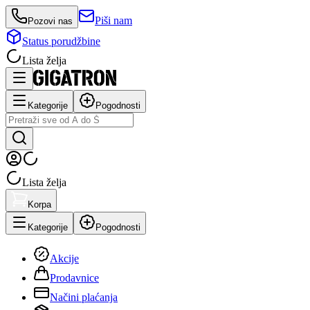
Piši nam
Pozovi nas
Status porudžbine
Lista želja
Kategorije
Pogodnosti
Lista želja
Korpa
Kategorije
Pogodnosti
Akcije
Prodavnice
Načini plaćanja