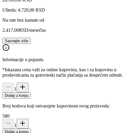
Ušteda: 4.720,00 RSD
Na rate bez kamate od
2.417,00
RSD
/mesečno
Saznajte više
Informacije o popustu
*Iskazana cena važi za online kupovinu, kao i za kupovinu u
prodavnicama za gotovinski način plaćanja sa dospećem odmah.
1
Dodaj u korpu
Broj bodova koji ostvarujete kupovinom ovog proizvoda:
580
1
Dodaj u korpu