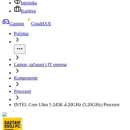
Isporuka
Karijera
Gaming
GigaMAX
Početna
Laptop, računari i IT oprema
Komponente
Procesori
INTEL Core Ultra 5 245K 4.20GHz (5.20GHz) Procesor