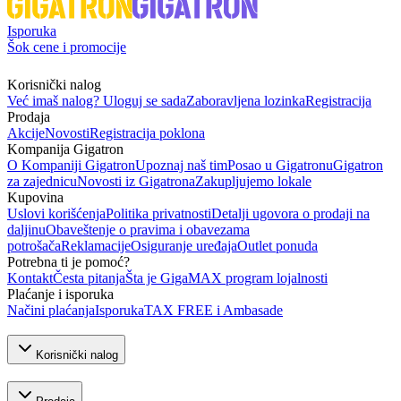
Isporuka
Šok cene i promocije
Korisnički nalog
Već imaš nalog? Uloguj se sada
Zaboravljena lozinka
Registracija
Prodaja
Akcije
Novosti
Registracija poklona
Kompanija Gigatron
O Kompaniji Gigatron
Upoznaj naš tim
Posao u Gigatronu
Gigatron
za zajednicu
Novosti iz Gigatrona
Zakupljujemo lokale
Kupovina
Uslovi korišćenja
Politika privatnosti
Detalji ugovora o prodaji na
daljinu
Obaveštenje o pravima i obavezama
potrošača
Reklamacije
Osiguranje uređaja
Outlet ponuda
Potrebna ti je pomoć?
Kontakt
Česta pitanja
Šta je GigaMAX program lojalnosti
Plaćanje i isporuka
Načini plaćanja
Isporuka
TAX FREE i Ambasade
Korisnički nalog