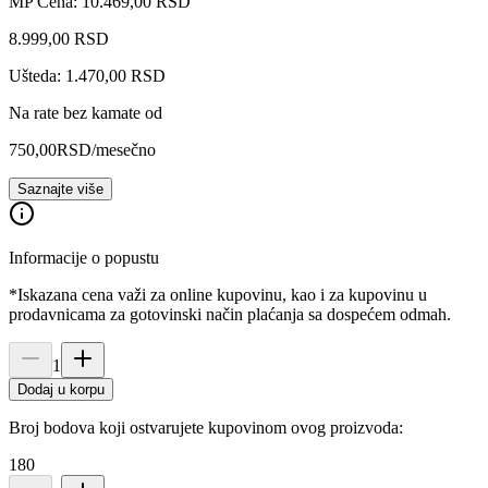
MP Cena: 10.469,00 RSD
8.999
,
00
RSD
Ušteda: 1.470,00 RSD
Na rate bez kamate od
750,00
RSD
/mesečno
Saznajte više
Informacije o popustu
*Iskazana cena važi za online kupovinu, kao i za kupovinu u
prodavnicama za gotovinski način plaćanja sa dospećem odmah.
1
Dodaj u korpu
Broj bodova koji ostvarujete kupovinom ovog proizvoda:
180