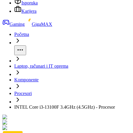
Isporuka
Karijera
Gaming
GigaMAX
Početna
Laptop, računari i IT oprema
Komponente
Procesori
INTEL Core i3-13100F 3.4GHz (4.5GHz) - Procesor