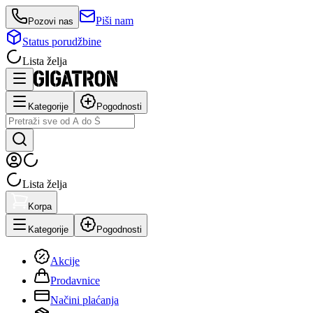
Piši nam
Pozovi nas
Status porudžbine
Lista želja
Kategorije
Pogodnosti
Lista želja
Korpa
Kategorije
Pogodnosti
Akcije
Prodavnice
Načini plaćanja