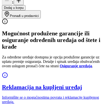
1
Dodaj u korpu
Pronađi u prodavnici
Mogućnost produžene garancije ili
osiguranje određenih uređaja od štete i
krađe
Za određene uređaje dostupna je opcija produžene garancije uz
uplatu premije osiguranja. Detalje i spisak uređaja obuhvaćenih
ovom uslugom pronaći ćete na strani
Osiguranje uređaja
.
Reklamacija na kupljeni uređaj
Informišite se o mogućnostima povrata i reklamacije kupljenog
uređaja.