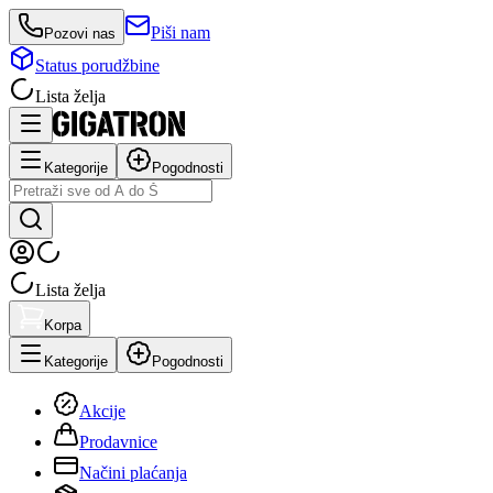
Piši nam
Pozovi nas
Status porudžbine
Lista želja
Kategorije
Pogodnosti
Lista želja
Korpa
Kategorije
Pogodnosti
Akcije
Prodavnice
Načini plaćanja