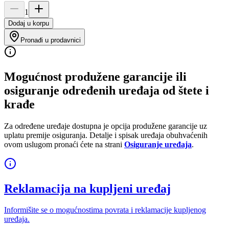
1
Dodaj u korpu
Pronađi u prodavnici
Mogućnost produžene garancije ili
osiguranje određenih uređaja od štete i
krađe
Za određene uređaje dostupna je opcija produžene garancije uz
uplatu premije osiguranja. Detalje i spisak uređaja obuhvaćenih
ovom uslugom pronaći ćete na strani
Osiguranje uređaja
.
Reklamacija na kupljeni uređaj
Informišite se o mogućnostima povrata i reklamacije kupljenog
uređaja.