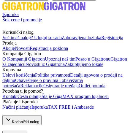
Isporuka
Šok cene i promocije
Korisnički nalog
Već imaš nalog? Uloguj se sada
Zaboravljena lozinka
Registracija
Prodaja
Akcije
Novosti
Registracija poklona
Kompanija Gigatron
O Kompaniji Gigatron
Upoznaj naš tim
Posao u Gigatronu
Gigatron
za zajednicu
Novosti iz Gigatrona
Zakupljujemo lokale
Kupovina
Uslovi korišćenja
Politika privatnosti
Detalji ugovora o prodaji na
daljinu
Obaveštenje o pravima i obavezama
potrošača
Reklamacije
Osiguranje uređaja
Outlet ponuda
Potrebna ti je pomoć?
Kontakt
Česta pitanja
Šta je GigaMAX program lojalnosti
Plaćanje i isporuka
Načini plaćanja
Isporuka
TAX FREE i Ambasade
Korisnički nalog