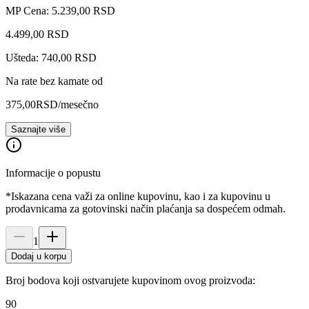
MP Cena: 5.239,00 RSD
4.499
,
00
RSD
Ušteda: 740,00 RSD
Na rate bez kamate od
375,00
RSD
/mesečno
Saznajte više
Informacije o popustu
*Iskazana cena važi za online kupovinu, kao i za kupovinu u
prodavnicama za gotovinski način plaćanja sa dospećem odmah.
1
Dodaj u korpu
Broj bodova koji ostvarujete kupovinom ovog proizvoda:
90