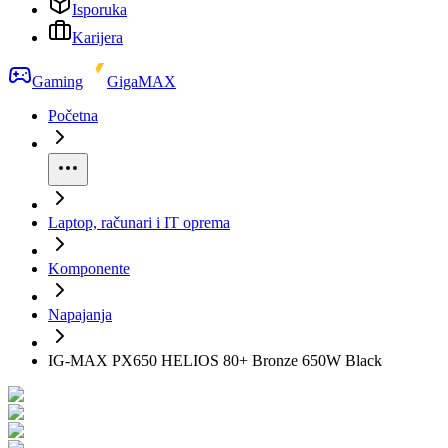
Isporuka
Karijera
Gaming
GigaMAX
Početna
Laptop, računari i IT oprema
Komponente
Napajanja
IG-MAX PX650 HELIOS 80+ Bronze 650W Black