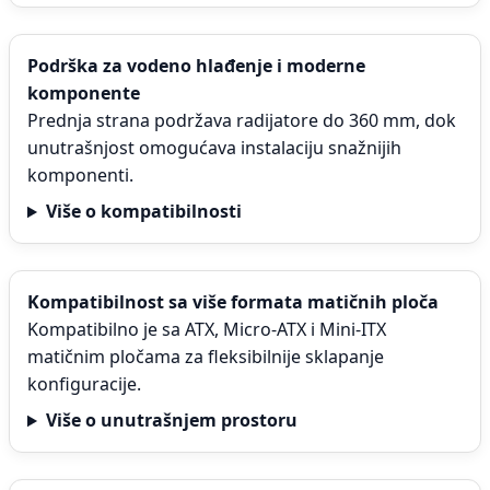
Podrška za vodeno hlađenje i moderne
komponente
Prednja strana podržava radijatore do 360 mm, dok
unutrašnjost omogućava instalaciju snažnijih
komponenti.
Više o kompatibilnosti
Kompatibilnost sa više formata matičnih ploča
Kompatibilno je sa ATX, Micro-ATX i Mini-ITX
matičnim pločama za fleksibilnije sklapanje
konfiguracije.
Više o unutrašnjem prostoru