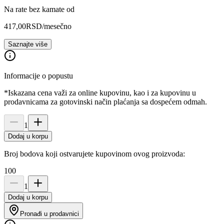
Na rate bez kamate od
417,00
RSD
/mesečno
Saznajte više
Informacije o popustu
*Iskazana cena važi za online kupovinu, kao i za kupovinu u
prodavnicama za gotovinski način plaćanja sa dospećem odmah.
1
Dodaj u korpu
Broj bodova koji ostvarujete kupovinom ovog proizvoda:
100
1
Dodaj u korpu
Pronađi u prodavnici