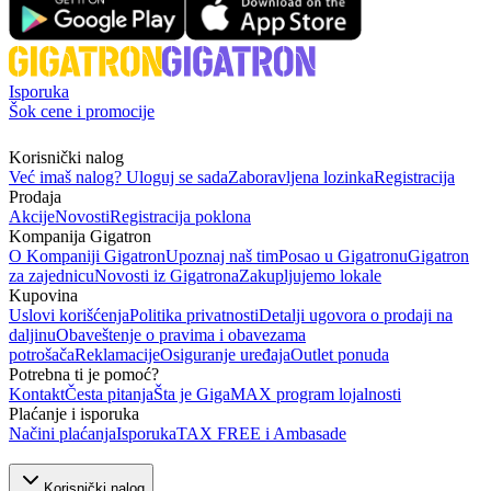
Isporuka
Šok cene i promocije
Korisnički nalog
Već imaš nalog? Uloguj se sada
Zaboravljena lozinka
Registracija
Prodaja
Akcije
Novosti
Registracija poklona
Kompanija Gigatron
O Kompaniji Gigatron
Upoznaj naš tim
Posao u Gigatronu
Gigatron
za zajednicu
Novosti iz Gigatrona
Zakupljujemo lokale
Kupovina
Uslovi korišćenja
Politika privatnosti
Detalji ugovora o prodaji na
daljinu
Obaveštenje o pravima i obavezama
potrošača
Reklamacije
Osiguranje uređaja
Outlet ponuda
Potrebna ti je pomoć?
Kontakt
Česta pitanja
Šta je GigaMAX program lojalnosti
Plaćanje i isporuka
Načini plaćanja
Isporuka
TAX FREE i Ambasade
Korisnički nalog