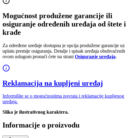
Mogućnost produžene garancije ili
osiguranje određenih uređaja od štete i
krađe
Za određene uređaje dostupna je opcija produžene garancije uz
uplatu premije osiguranja. Detalje i spisak uređaja obuhvaćenih
ovom uslugom pronaći ćete na strani
Osiguranje uređaja
.
Reklamacija na kupljeni uređaj
Informišite se o mogućnostima povrata i reklamacije kupljenog
uređaja.
Slika je ilustrativnog karaktera.
Informacije o proizvodu