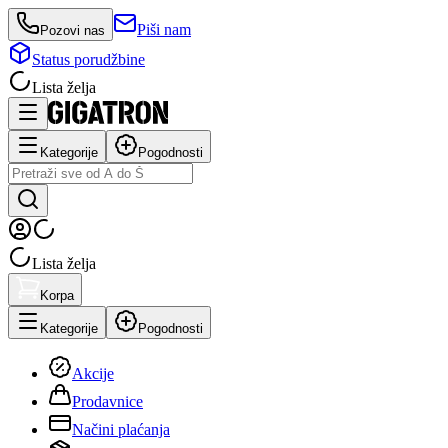
Piši nam
Pozovi nas
Status porudžbine
Lista želja
Kategorije
Pogodnosti
Lista želja
Korpa
Kategorije
Pogodnosti
Akcije
Prodavnice
Načini plaćanja