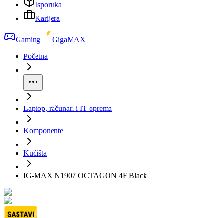
Isporuka
Karijera
Gaming
GigaMAX
Početna
Laptop, računari i IT oprema
Komponente
Kućišta
IG-MAX N1907 OCTAGON 4F Black